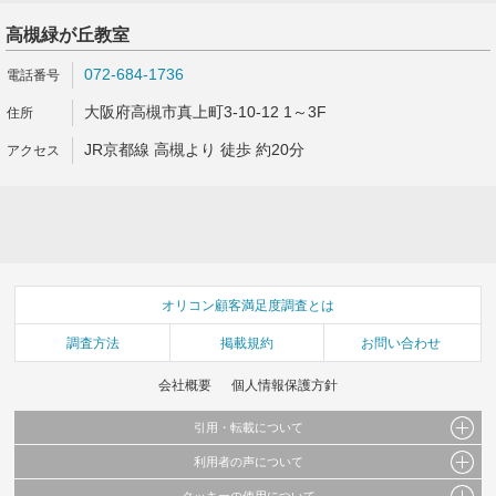
高槻緑が丘教室
072-684-1736
大阪府高槻市真上町3-10-12 1～3F
JR京都線 高槻より 徒歩 約20分
オリコン顧客満足度調査とは
調査方法
掲載規約
お問い合わせ
会社概要
個人情報保護方針
引用・転載について
利用者の声について
当サイトで公開されている情報（文字、写真、イラスト、画像データ等）及びこれらの配
置・編集および構造などについての著作権は株式会社oricon MEに帰属しております。
クッキーの使用について