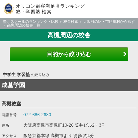
オリコン顧客満足度ランキング
塾・学習塾 検索
塾、スクールのランキング・比較
校舎検索
大阪府の駅・市区町村から探す
高槻周辺の校舎一覧
高槻周辺の校舎
目的から絞り込む
中学生 学習塾
の絞り込み
成基学園
高槻教室
072-686-2680
大阪府高槻市高槻町10-26 笠井ビル2・3F
阪急京都本線 高槻市より 徒歩 約4分