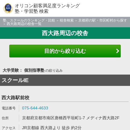
オリコン顧客満足度ランキング
塾・学習塾 検索
塾、スクールのランキング・比較
校舎検索
京都府の駅・市区町村から探す
西大路周辺の校舎一覧
西大路周辺の校舎
目的から絞り込む
大学受験： 個別指導塾
の絞り込み
スクールIE
西大路駅前校
075-644-4633
京都府京都市南区唐橋西平垣町1-7 メディナ西大路2F
JR京都線 西大路より 徒歩 約2分