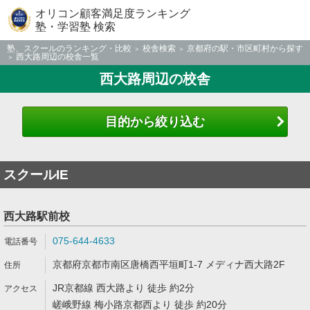
オリコン顧客満足度ランキング
塾・学習塾 検索
塾、スクールのランキング・比較
校舎検索
京都府の駅・市区町村から探す
西大路周辺の校舎一覧
西大路周辺の校舎
目的から絞り込む
スクールIE
西大路駅前校
075-644-4633
京都府京都市南区唐橋西平垣町1-7 メディナ西大路2F
JR京都線 西大路より 徒歩 約2分
嵯峨野線 梅小路京都西より 徒歩 約20分