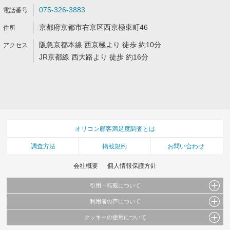
075-326-3883
京都府京都市右京区西京極東町46
阪急京都本線 西京極より 徒歩 約10分
JR京都線 西大路より 徒歩 約16分
オリコン顧客満足度調査とは
調査方法
掲載規約
お問い合わせ
会社概要
個人情報保護方針
引用・転載について
利用者の声について
当サイトで公開されている情報（文字、写真、イラスト、画像データ等）及びこれらの配
置・編集および構造などについての著作権は株式会社oricon MEに帰属しております。
クッキーの使用について
当サイトに掲載している内容はすべてサービスの利用者が提出された見解・感想です。
これらの情報を権利者の許可なく無断転載・複製などの二次利用を行うことは固く禁じて
弊社が内容について正確性を含め一切保証するものではありません。