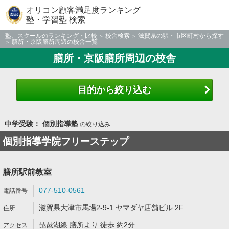
オリコン顧客満足度ランキング
塾・学習塾 検索
塾、スクールのランキング・比較
校舎検索
滋賀県の駅・市区町村から探す
膳所・京阪膳所周辺の校舎一覧
膳所・京阪膳所周辺の校舎
目的から絞り込む
中学受験： 個別指導塾
の絞り込み
個別指導学院フリーステップ
膳所駅前教室
077-510-0561
滋賀県大津市馬場2-9-1 ヤマダヤ店舗ビル 2F
琵琶湖線 膳所より 徒歩 約2分