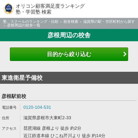
オリコン顧客満足度ランキング
塾・学習塾 検索
塾、スクールのランキング・比較
校舎検索
滋賀県の駅・市区町村から探す
彦根周辺の校舎一覧
彦根周辺の校舎
目的から絞り込む
東進衛星予備校
彦根駅前校
0120-104-531
滋賀県彦根市大東町2-33
琵琶湖線 彦根より 徒歩 約2分
近江鉄道本線 ひこね芹川より 徒歩 約14分