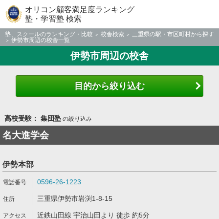
オリコン顧客満足度ランキング
塾・学習塾 検索
塾、スクールのランキング・比較
校舎検索
三重県の駅・市区町村から探す
伊勢市周辺の校舎一覧
伊勢市周辺の校舎
目的から絞り込む
高校受験： 集団塾
の絞り込み
名大進学会
伊勢本部
0596-26-1223
三重県伊勢市岩渕1-8-15
近鉄山田線 宇治山田より 徒歩 約5分