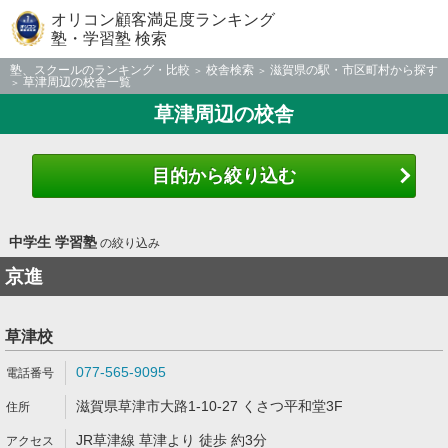
オリコン顧客満足度ランキング
塾・学習塾 検索
塾、スクールのランキング・比較
校舎検索
滋賀県の駅・市区町村から探す
草津周辺の校舎一覧
草津周辺の校舎
目的から絞り込む
中学生 学習塾
の絞り込み
京進
草津校
077-565-9095
滋賀県草津市大路1-10-27 くさつ平和堂3F
JR草津線 草津より 徒歩 約3分