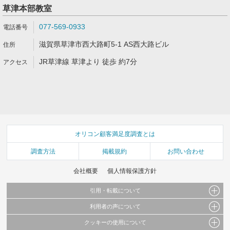
草津本部教室
077-569-0933
滋賀県草津市西大路町5-1 AS西大路ビル
JR草津線 草津より 徒歩 約7分
オリコン顧客満足度調査とは
調査方法
掲載規約
お問い合わせ
会社概要
個人情報保護方針
引用・転載について
利用者の声について
当サイトで公開されている情報（文字、写真、イラスト、画像データ等）及びこれらの配
置・編集および構造などについての著作権は株式会社oricon MEに帰属しております。
クッキーの使用について
当サイトに掲載している内容はすべてサービスの利用者が提出された見解・感想です。
これらの情報を権利者の許可なく無断転載・複製などの二次利用を行うことは固く禁じて