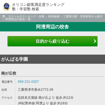
オリコン顧客満足度ランキング
塾・学習塾 検索
塾、スクールのランキング・比較
校舎検索
三重県の駅・市区町村から探す
阿漕周辺の校舎一覧
阿漕周辺の校舎
目的から絞り込む
がんばる学園
南が丘校
059-221-0207
三重県津市垂水2772-28
近鉄名古屋線 南が丘より 徒歩 約12分
JR紀勢本線 阿漕より 徒歩 約18分