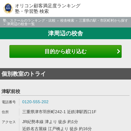
オリコン顧客満足度ランキング
塾・学習塾 検索
塾、スクールのランキング・比較
校舎検索
三重県の駅・市区町村から探す
津周辺の校舎一覧
津周辺の校舎
目的から絞り込む
個別教室のトライ
津駅前校
0120-555-202
三重県津市羽所町242-1 近鉄津駅西口1F
JR紀勢本線 津より 徒歩 約1分
近鉄名古屋線 江戸橋より 徒歩 約16分