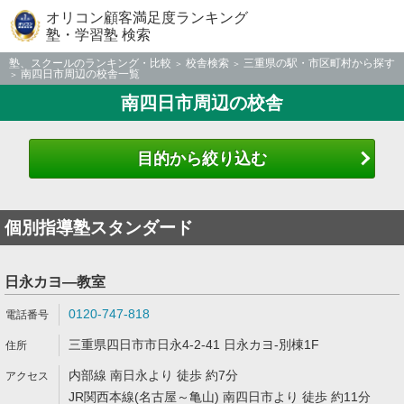
オリコン顧客満足度ランキング
塾・学習塾 検索
塾、スクールのランキング・比較
校舎検索
三重県の駅・市区町村から探す
南四日市周辺の校舎一覧
南四日市周辺の校舎
目的から絞り込む
個別指導塾スタンダード
日永カヨ―教室
0120-747-818
三重県四日市市日永4-2-41 日永カヨ-別棟1F
内部線 南日永より 徒歩 約7分
JR関西本線(名古屋～亀山) 南四日市より 徒歩 約11分