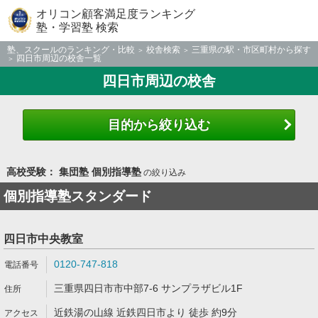
オリコン顧客満足度ランキング
塾・学習塾 検索
塾、スクールのランキング・比較
校舎検索
三重県の駅・市区町村から探す
四日市周辺の校舎一覧
四日市周辺の校舎
目的から絞り込む
高校受験： 集団塾 個別指導塾
の絞り込み
個別指導塾スタンダード
四日市中央教室
0120-747-818
三重県四日市市中部7-6 サンプラザビル1F
近鉄湯の山線 近鉄四日市より 徒歩 約9分