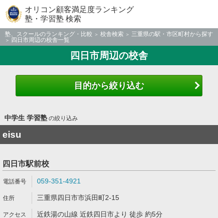
オリコン顧客満足度ランキング
塾・学習塾 検索
塾、スクールのランキング・比較
校舎検索
三重県の駅・市区町村から探す
四日市周辺の校舎一覧
四日市周辺の校舎
目的から絞り込む
中学生 学習塾
の絞り込み
eisu
四日市駅前校
059-351-4921
三重県四日市市浜田町2-15
近鉄湯の山線 近鉄四日市より 徒歩 約5分