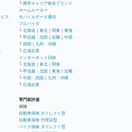
└
携帯キャリア格安ブランド
ホームルーター
ービス
モバイルデータ通信
ト
プロバイダ
└
北海道
｜
東北
｜
関東
｜
東海
└
甲信越・北陸
｜
近畿
｜
中国
└
四国
｜
九州・沖縄
職
└
広域企業
インターネット回線
遣
└
北海道
｜
東北
｜
関東
└
甲信越・北陸
｜
東海
｜
近畿
ス
└
中国・四国
｜
九州・沖縄
└
広域企業
専門家評価
ト
保険
自動車保険 ダイレクト型
自動車保険 代理店型
バイク保険 ダイレクト型