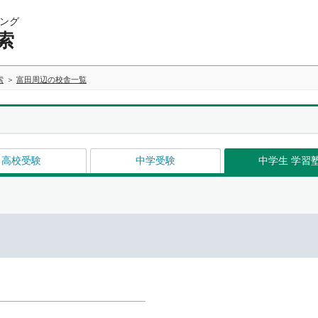
ング
索
索
富田周辺の校舎一覧
高校受験
中学受験
中学生 学習