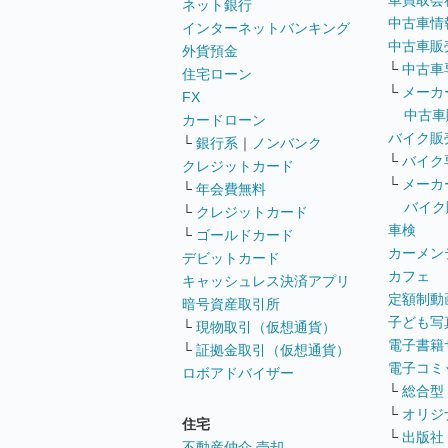
車買取会
ネット銀行
中古車情
インターネットバンキング
中古車販
外貨預金
└
中古車
住宅ローン
└
メーカ
FX
中古車
カードローン
バイク販
└
銀行系
｜
ノンバンク
└
バイク
クレジットカード
└
メーカ
└
年会費無料
バイク
└
クレジットカード
車検
└
ゴールドカード
カーメン
デビットカード
カフェ
キャッシュレス決済アプリ
定額制動
暗号資産取引所
子ども写
└
現物取引（仮想通貨）
電子書籍
└
証拠金取引（仮想通貨）
電子コミ
ロボアドバイザー
└
総合型
└
オリジ
住宅
└
出版社
不動産仲介 売却