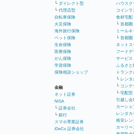
└
ダイレクト型
ハウスク
└
代理店型
コインラ
自転車保険
食材宅配
火災保険
└
首都圏
海外旅行保険
ミールキ
ペット保険
└
首都圏
生命保険
ネットス
医療保険
フードデ
がん保険
サービス
学資保険
ふるさと
保険相談ショップ
トランク
└
レンタ
└
コンテ
金融
└
宅配型
ネット証券
引越し会
NISA
カーシェ
└
証券会社
レンタカ
└
銀行
格安レン
スマホ専業証券
カーリー
iDeCo 証券会社