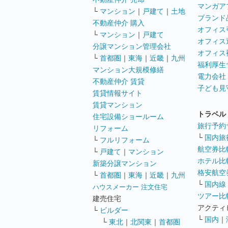
マンガア
└
マンション
｜
戸建て
｜
土地
ブランド
不動産仲介 購入
オフィス
└
マンション
｜
戸建て
オフィス
分譲マンション管理会社
オフィス
└
首都圏
｜
東海
｜
近畿
｜
九州
福利厚生
マンション大規模修繕
電力会社
不動産仲介 賃貸
子ども見
賃貸情報サイト
賃貸マンション
トラベル
住宅設備ショールーム
旅行予約
リフォーム
└
国内旅
└
フルリフォーム
航空券比
└
戸建て
｜
マンション
ホテル比
新築分譲マンション
格安航空券
└
首都圏
｜
東海
｜
近畿
｜
九州
└
国内線
ハウスメーカー 注文住宅
ツアー比
建売住宅
アクティ
└
ビルダー
└
国内
｜
└
東北
｜
北関東
｜
首都圏