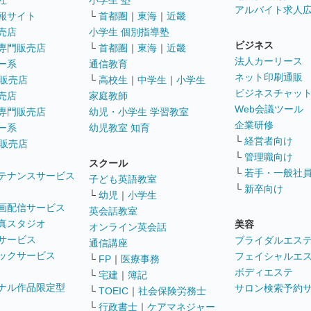
社
小学生 塾
アルバイト求人
報サイト
└
首都圏
｜
東海
｜
近畿
売店
小学生 個別指導塾
ビジネス
専門販売店
└
首都圏
｜
東海
｜
近畿
法人カーリース
ー系
通信教育
ネット印刷通販
販売店
└
高校生
｜
中学生
｜
小学生
ビジネスチャッ
売店
家庭教師
Web会議ツール
専門販売店
幼児・小学生 学習教室
企業研修
ー系
幼児教室 知育
└
経営者向け
販売店
└
管理職向け
スクール
└
若手・一般社
テナンスサービス
子ども英語教室
└
新卒向け
└
幼児
｜
小学生
画配信サービス
英会話教室
真スタジオ
美容
オンライン英会話
サービス
ブライダルエス
通信講座
ックサービス
フェイシャルエ
└
FP
｜
医療事務
ボディエステ
└
宅建
｜
簿記
ナル作品限定型
サロン検索予約
└
TOEIC
｜
社会保険労務士
└
行政書士
｜
ケアマネジャー