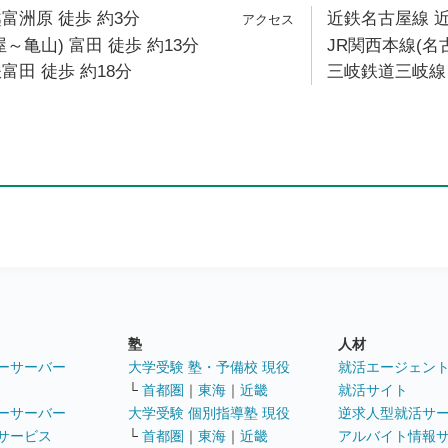
富洲原 徒歩 約3分
近鉄名古屋線 近
～亀山) 富田 徒歩 約13分
JR関西本線(名
富田 徒歩 約18分
三岐鉄道三岐線 
塾
人材
ーサーバー
大学受験 塾・予備校 現役
就活エージェン
└
首都圏
｜
東海
｜
近畿
就活サイト
ーサーバー
大学受験 個別指導塾 現役
逆求人型就活サ
サービス
└
首都圏
｜
東海
｜
近畿
アルバイト情報