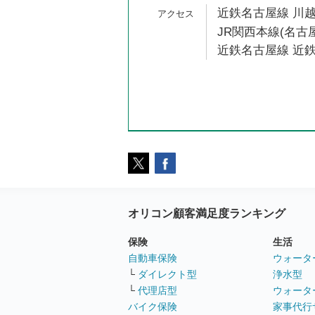
近鉄名古屋線 川越
JR関西本線(名古屋
近鉄名古屋線 近鉄
オリコン顧客満足度ランキング
保険
生活
自動車保険
ウォータ
└
ダイレクト型
浄水型
└
代理店型
ウォータ
バイク保険
家事代行