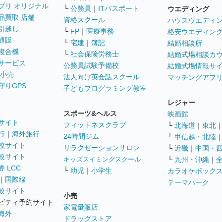
プリ オリジナル
└
公務員
｜
ITパスポート
ウエディング
品買取 店舗
資格スクール
ハウスウエディ
引越し
└
FP
｜
医療事務
格安ウエディン
通販
└
宅建
｜
簿記
結婚相談所
複合機
└
社会保険労務士
結婚式場相談カ
サービス
公務員試験予備校
結婚式場情報サ
 小売
法人向け英会話スクール
マッチングアプ
守りGPS
子どもプログラミング教室
レジャー
スポーツ&ヘルス
映画館
サイト
フィットネスクラブ
└
北海道
｜
東北
行
｜
海外旅行
24時間ジム
└
甲信越・北陸
較サイト
リラクゼーションサロン
└
近畿
｜
中国・
較サイト
キッズスイミングスクール
└
九州・沖縄
｜
 LCC
└
幼児
｜
小学生
カラオケボック
｜
国際線
テーマパーク
較サイト
小売
ビティ予約サイト
家電量販店
海外
ドラッグストア