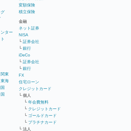
変額保険
積立保険
ング
グ
金融
ネット証券
ウンター
NISA
イト
└
証券会社
リ
└
銀行
iDeCo
└
証券会社
└
銀行
｜
関東
FX
｜
東海
住宅ローン
四国
クレジットカード
全国
└ 個人
ス
└
年会費無料
└
クレジットカード
└
ゴールドカード
└
プラチナカード
└ 法人