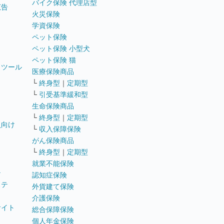
バイク保険 代理店型
広告
火災保険
学資保険
ペット保険
ペット保険 小型犬
ペット保険 猫
トツール
医療保険商品
└
終身型
｜
定期型
└
引受基準緩和型
生命保険商品
└
終身型
｜
定期型
員向け
└
収入保障保険
がん保険商品
└
終身型
｜
定期型
就業不能保険
テ
認知症保険
ステ
外貨建て保険
介護保険
サイト
総合保障保険
個人年金保険