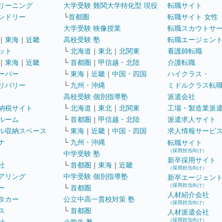
リーニング
大学受験 難関大学特化型 現役
転職サイト
ンドリー
└
首都圏
転職サイト 女性
大学受験 映像授業
転職スカウトサ
｜
東海
｜
近畿
高校受験 塾
転職エージェン
ット
└
北海道
｜
東北
｜
北関東
看護師転職
｜
東海
｜
近畿
└
首都圏
｜
甲信越・北陸
介護転職
ーパー
└
東海
｜
近畿
｜
中国・四国
ハイクラス・
リバリー
└
九州・沖縄
ミドルクラス転
高校受験 個別指導塾
派遣会社
納税サイト
└
北海道
｜
東北
｜
北関東
工場・製造業派
ルーム
└
首都圏
｜
甲信越・北陸
派遣求人サイト
ル収納スペース
└
東海
｜
近畿
｜
中国・四国
求人情報サービ
ナ
└
九州・沖縄
転職サイト
（採用担当向け）
中学受験 塾
新卒採用サイト
社
└
首都圏
｜
東海
｜
近畿
（採用担当向け）
アリング
中学受験 個別指導塾
新卒エージェン
（採用担当向け）
ー
└
首都圏
人材紹介会社
タカー
公立中高一貫校対策 塾
（採用担当向け）
ス
└
首都圏
人材派遣会社
（採用担当向け）