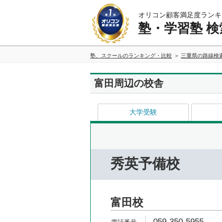
オリコン顧客満足度ランキ
塾・学習塾 検
塾、スクールのランキング・比較
三重県の路線検
富田周辺の校舎
大学受験
秀英予備校
富田校
059-350-5955