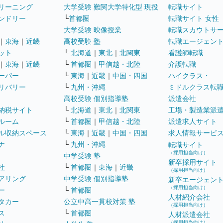
リーニング
大学受験 難関大学特化型 現役
転職サイト
ンドリー
└
首都圏
転職サイト 女性
大学受験 映像授業
転職スカウトサ
｜
東海
｜
近畿
高校受験 塾
転職エージェン
ット
└
北海道
｜
東北
｜
北関東
看護師転職
｜
東海
｜
近畿
└
首都圏
｜
甲信越・北陸
介護転職
ーパー
└
東海
｜
近畿
｜
中国・四国
ハイクラス・
リバリー
└
九州・沖縄
ミドルクラス転
高校受験 個別指導塾
派遣会社
納税サイト
└
北海道
｜
東北
｜
北関東
工場・製造業派
ルーム
└
首都圏
｜
甲信越・北陸
派遣求人サイト
ル収納スペース
└
東海
｜
近畿
｜
中国・四国
求人情報サービ
ナ
└
九州・沖縄
転職サイト
（採用担当向け）
中学受験 塾
新卒採用サイト
社
└
首都圏
｜
東海
｜
近畿
（採用担当向け）
アリング
中学受験 個別指導塾
新卒エージェン
（採用担当向け）
ー
└
首都圏
人材紹介会社
タカー
公立中高一貫校対策 塾
（採用担当向け）
ス
└
首都圏
人材派遣会社
（採用担当向け）