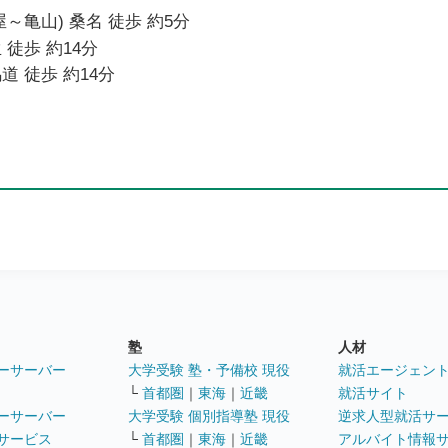
～亀山) 桑名 徒歩 約5分
 徒歩 約14分
道 徒歩 約14分
塾
人材
ーサーバー
大学受験 塾・予備校 現役
就活エージェン
└
首都圏
｜
東海
｜
近畿
就活サイト
ーサーバー
大学受験 個別指導塾 現役
逆求人型就活サ
サービス
└
首都圏
｜
東海
｜
近畿
アルバイト情報