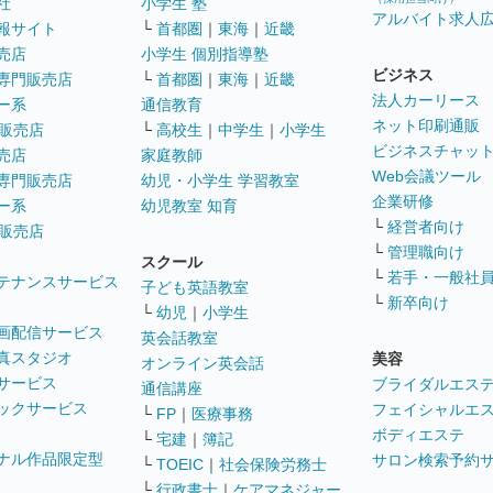
社
小学生 塾
アルバイト求人
報サイト
└
首都圏
｜
東海
｜
近畿
売店
小学生 個別指導塾
ビジネス
専門販売店
└
首都圏
｜
東海
｜
近畿
法人カーリース
ー系
通信教育
ネット印刷通販
販売店
└
高校生
｜
中学生
｜
小学生
ビジネスチャッ
売店
家庭教師
Web会議ツール
専門販売店
幼児・小学生 学習教室
企業研修
ー系
幼児教室 知育
└
経営者向け
販売店
└
管理職向け
スクール
└
若手・一般社
テナンスサービス
子ども英語教室
└
新卒向け
└
幼児
｜
小学生
画配信サービス
英会話教室
真スタジオ
美容
オンライン英会話
サービス
ブライダルエス
通信講座
ックサービス
フェイシャルエ
└
FP
｜
医療事務
ボディエステ
└
宅建
｜
簿記
ナル作品限定型
サロン検索予約
└
TOEIC
｜
社会保険労務士
└
行政書士
｜
ケアマネジャー