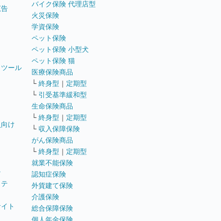
バイク保険 代理店型
広告
火災保険
学資保険
ペット保険
ペット保険 小型犬
ペット保険 猫
トツール
医療保険商品
└
終身型
｜
定期型
└
引受基準緩和型
生命保険商品
└
終身型
｜
定期型
員向け
└
収入保障保険
がん保険商品
└
終身型
｜
定期型
就業不能保険
テ
認知症保険
ステ
外貨建て保険
介護保険
サイト
総合保障保険
個人年金保険