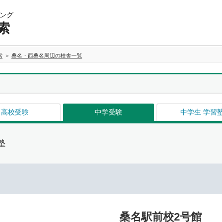
ング
索
索
桑名・西桑名周辺の校舎一覧
高校受験
中学受験
中学生 学習
塾
桑名駅前校2号館