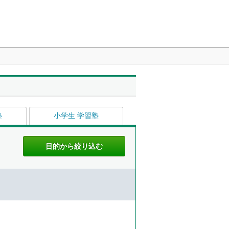
塾
小学生 学習塾