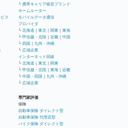
└
携帯キャリア格安ブランド
ホームルーター
ービス
モバイルデータ通信
ト
プロバイダ
└
北海道
｜
東北
｜
関東
｜
東海
└
甲信越・北陸
｜
近畿
｜
中国
└
四国
｜
九州・沖縄
職
└
広域企業
インターネット回線
遣
└
北海道
｜
東北
｜
関東
└
甲信越・北陸
｜
東海
｜
近畿
ス
└
中国・四国
｜
九州・沖縄
└
広域企業
専門家評価
ト
保険
自動車保険 ダイレクト型
自動車保険 代理店型
バイク保険 ダイレクト型