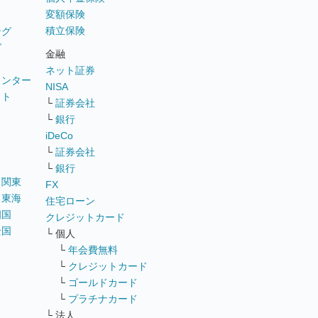
変額保険
積立保険
ング
グ
金融
ネット証券
ウンター
NISA
イト
└
証券会社
リ
└
銀行
iDeCo
└
証券会社
└
銀行
｜
関東
FX
｜
東海
住宅ローン
四国
クレジットカード
全国
└ 個人
ス
└
年会費無料
└
クレジットカード
└
ゴールドカード
└
プラチナカード
└ 法人