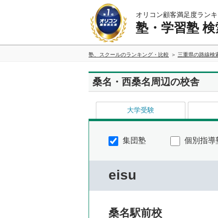
オリコン顧客満足度ランキ
塾・学習塾 検
塾、スクールのランキング・比較
三重県の路線検
桑名・西桑名周辺の校舎
大学受験
集団塾
個別指導
eisu
桑名駅前校