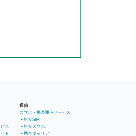
通信
ト
スマホ・携帯通信サービス
└
格安SIM
ービス
└
格安スマホ
サイト
└
携帯キャリア