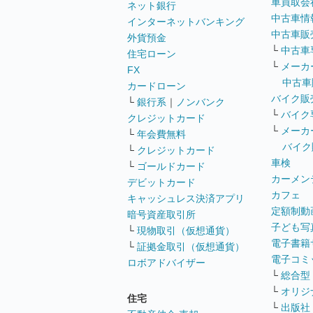
車買取会
ネット銀行
中古車情
インターネットバンキング
中古車販
外貨預金
└
中古車
住宅ローン
└
メーカ
FX
中古車
カードローン
バイク販
└
銀行系
｜
ノンバンク
└
バイク
クレジットカード
└
メーカ
└
年会費無料
バイク
└
クレジットカード
車検
└
ゴールドカード
カーメン
デビットカード
カフェ
キャッシュレス決済アプリ
定額制動
暗号資産取引所
子ども写
└
現物取引（仮想通貨）
電子書籍
└
証拠金取引（仮想通貨）
電子コミ
ロボアドバイザー
└
総合型
└
オリジ
住宅
└
出版社