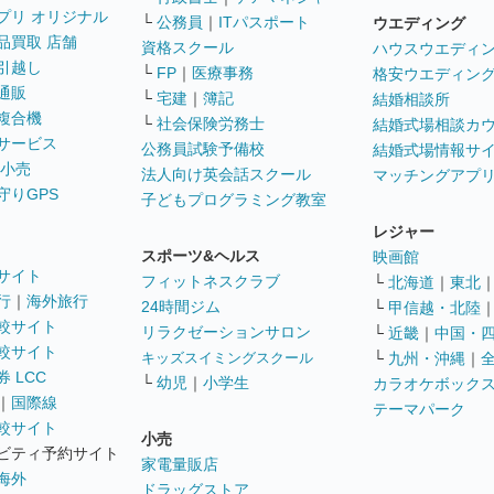
プリ オリジナル
└
公務員
｜
ITパスポート
ウエディング
品買取 店舗
資格スクール
ハウスウエディ
引越し
└
FP
｜
医療事務
格安ウエディン
通販
└
宅建
｜
簿記
結婚相談所
複合機
└
社会保険労務士
結婚式場相談カ
サービス
公務員試験予備校
結婚式場情報サ
 小売
法人向け英会話スクール
マッチングアプ
守りGPS
子どもプログラミング教室
レジャー
スポーツ&ヘルス
映画館
サイト
フィットネスクラブ
└
北海道
｜
東北
行
｜
海外旅行
24時間ジム
└
甲信越・北陸
較サイト
リラクゼーションサロン
└
近畿
｜
中国・
較サイト
キッズスイミングスクール
└
九州・沖縄
｜
 LCC
└
幼児
｜
小学生
カラオケボック
｜
国際線
テーマパーク
較サイト
小売
ビティ予約サイト
家電量販店
海外
ドラッグストア