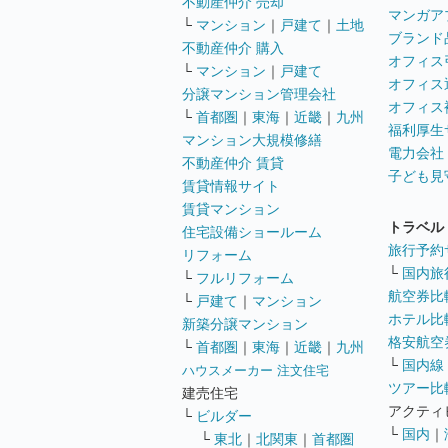
不動産仲介 売却
マンガア
└
マンション
｜
戸建て
｜
土地
ブランド
不動産仲介 購入
オフィス
└
マンション
｜
戸建て
オフィス
分譲マンション管理会社
オフィス
└
首都圏
｜
東海
｜
近畿
｜
九州
福利厚生
マンション大規模修繕
電力会社
不動産仲介 賃貸
子ども見
賃貸情報サイト
賃貸マンション
トラベル
住宅設備ショールーム
旅行予約
リフォーム
└
国内旅
└
フルリフォーム
航空券比
└
戸建て
｜
マンション
ホテル比
新築分譲マンション
格安航空券
└
首都圏
｜
東海
｜
近畿
｜
九州
└
国内線
ハウスメーカー 注文住宅
ツアー比
建売住宅
アクティ
└
ビルダー
└
国内
｜
└
東北
｜
北関東
｜
首都圏