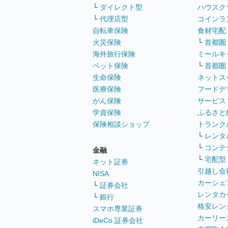
└
ダイレクト型
ハウスク
└
代理店型
コインラ
自転車保険
食材宅配
火災保険
└
首都圏
海外旅行保険
ミールキ
ペット保険
└
首都圏
生命保険
ネットス
医療保険
フードデ
がん保険
サービス
学資保険
ふるさと
保険相談ショップ
トランク
└
レンタ
└
コンテ
金融
└
宅配型
ネット証券
引越し会
NISA
カーシェ
└
証券会社
レンタカ
└
銀行
格安レン
スマホ専業証券
カーリー
iDeCo 証券会社