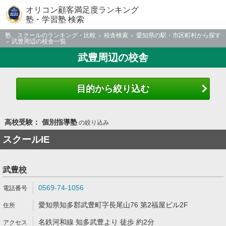
オリコン顧客満足度ランキング
塾・学習塾 検索
塾、スクールのランキング・比較
校舎検索
愛知県の駅・市区町村から探す
武豊周辺の校舎一覧
武豊周辺の校舎
目的から絞り込む
高校受験： 個別指導塾
の絞り込み
スクールIE
武豊校
0569-74-1056
愛知県知多郡武豊町字長尾山76 第2福屋ビル2F
名鉄河和線 知多武豊より 徒歩 約2分