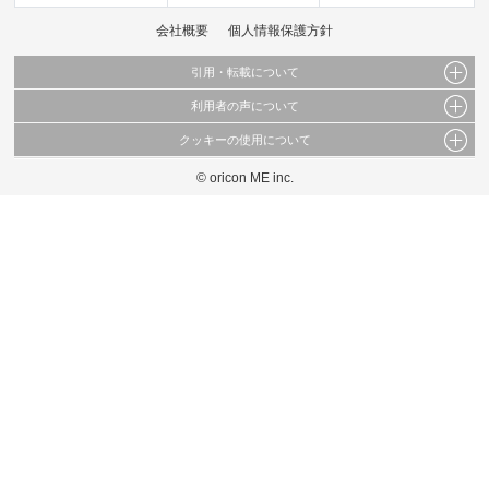
会社概要
個人情報保護方針
引用・転載について
利用者の声について
当サイトで公開されている情報（文字、写真、イラスト、画像データ等）及びこれらの配
置・編集および構造などについての著作権は株式会社oricon MEに帰属しております。
クッキーの使用について
当サイトに掲載している内容はすべてサービスの利用者が提出された見解・感想です。
これらの情報を権利者の許可なく無断転載・複製などの二次利用を行うことは固く禁じて
弊社が内容について正確性を含め一切保証するものではありません。
おります。
© oricon ME inc.
このサイトでは Cookie を使用して、ユーザーに合わせたコンテンツや広告の表示、ソー
弊社の見解・ 意見ではないことをご理解いただいた上でご覧ください。
シャル メディア機能の提供、広告の表示回数やクリック数の測定を行っています。
また、ユーザーによるサイトの利用状況についても情報を収集し、ソーシャル メディア
や広告配信、データ解析の各パートナーに提供しています。
各パートナーは、この情報とユーザーが各パートナーに提供した他の情報や、ユーザーが
各パートナーのサービスを使用したときに収集した他の情報を組み合わせて使用すること
があります。