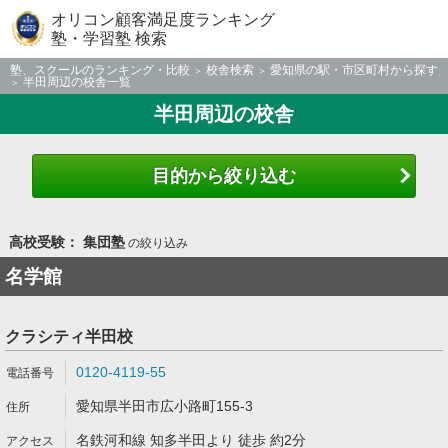
オリコン顧客満足度ランキング
塾・学習塾 検索
塾、スクールのランキング・比較
校舎検索
愛知県の駅・市区町村から探す
半田周辺の校舎一覧
半田周辺の校舎
目的から絞り込む
高校受験： 集団塾
の絞り込み
名学館
クラシティ半田校
0120-4119-55
愛知県半田市広小路町155-3
名鉄河和線 知多半田より 徒歩 約2分