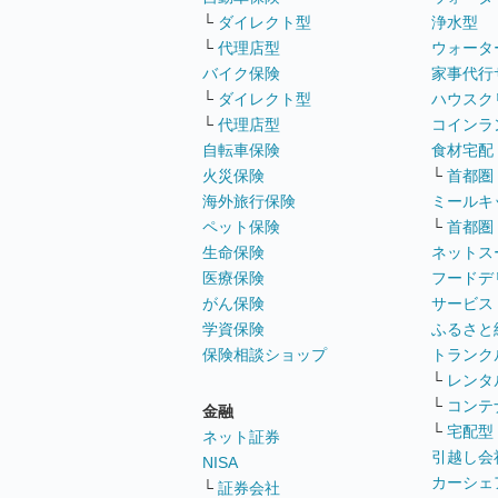
└
ダイレクト型
浄水型
└
代理店型
ウォータ
バイク保険
家事代行
└
ダイレクト型
ハウスク
└
代理店型
コインラ
自転車保険
食材宅配
火災保険
└
首都圏
海外旅行保険
ミールキ
ペット保険
└
首都圏
生命保険
ネットス
医療保険
フードデ
がん保険
サービス
学資保険
ふるさと
保険相談ショップ
トランク
└
レンタ
└
コンテ
金融
└
宅配型
ネット証券
引越し会
NISA
カーシェ
└
証券会社