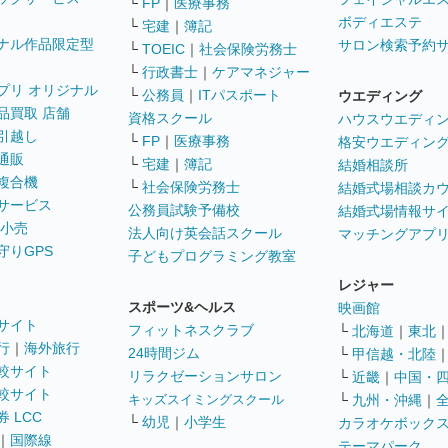
└
FP
｜
医療事務
ボディエステ
└
宅建
｜
簿記
ナル作品限定型
サロン検索予約
└
TOEIC
｜
社会保険労務士
└
行政書士
｜
ケアマネジャー
プリ オリジナル
└
公務員
｜
ITパスポート
ウエディング
品買取 店舗
資格スクール
ハウスウエディ
引越し
└
FP
｜
医療事務
格安ウエディン
通販
└
宅建
｜
簿記
結婚相談所
複合機
└
社会保険労務士
結婚式場相談カ
サービス
公務員試験予備校
結婚式場情報サ
 小売
法人向け英会話スクール
マッチングアプ
守りGPS
子どもプログラミング教室
レジャー
スポーツ&ヘルス
映画館
サイト
フィットネスクラブ
└
北海道
｜
東北
行
｜
海外旅行
24時間ジム
└
甲信越・北陸
較サイト
リラクゼーションサロン
└
近畿
｜
中国・
較サイト
キッズスイミングスクール
└
九州・沖縄
｜
 LCC
└
幼児
｜
小学生
カラオケボック
｜
国際線
テーマパーク