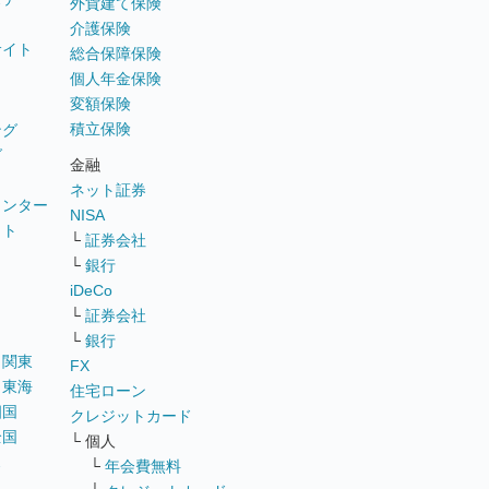
外貨建て保険
介護保険
サイト
総合保障保険
個人年金保険
変額保険
積立保険
ング
グ
金融
ネット証券
ウンター
NISA
イト
└
証券会社
リ
└
銀行
iDeCo
└
証券会社
└
銀行
｜
関東
FX
｜
東海
住宅ローン
四国
クレジットカード
全国
└ 個人
ス
└
年会費無料