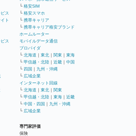
└
格安SIM
ービス
└
格安スマホ
サイト
└
携帯キャリア
└
携帯キャリア格安ブランド
ホームルーター
ービス
モバイルデータ通信
ト
プロバイダ
└
北海道
｜
東北
｜
関東
｜
東海
└
甲信越・北陸
｜
近畿
｜
中国
└
四国
｜
九州・沖縄
職
└
広域企業
インターネット回線
遣
└
北海道
｜
東北
｜
関東
└
甲信越・北陸
｜
東海
｜
近畿
ス
└
中国・四国
｜
九州・沖縄
└
広域企業
専門家評価
ト
保険