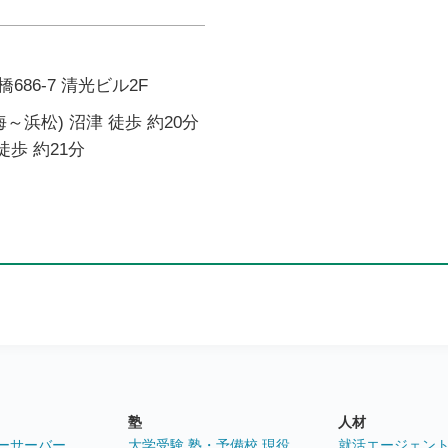
86-7 清光ビル2F
～浜松) 沼津 徒歩 約20分
徒歩 約21分
塾
人材
ーサーバー
大学受験 塾・予備校 現役
就活エージェン