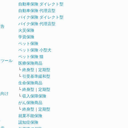
自動車保険 ダイレクト型
自動車保険 代理店型
バイク保険 ダイレクト型
バイク保険 代理店型
広告
火災保険
学資保険
ペット保険
ペット保険 小型犬
ペット保険 猫
トツール
医療保険商品
└
終身型
｜
定期型
└
引受基準緩和型
生命保険商品
└
終身型
｜
定期型
員向け
└
収入保障保険
がん保険商品
└
終身型
｜
定期型
就業不能保険
テ
認知症保険
ステ