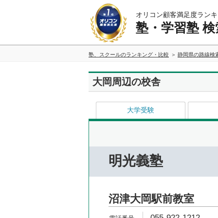
オリコン顧客満足度ランキ
塾・学習塾 検
塾、スクールのランキング・比較
静岡県の路線検
大岡周辺の校舎
大学受験
明光義塾
沼津大岡駅前教室
055-922-1212