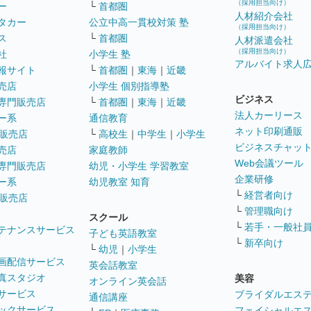
（採用担当向け）
ー
└
首都圏
人材紹介会社
タカー
公立中高一貫校対策 塾
（採用担当向け）
ス
└
首都圏
人材派遣会社
（採用担当向け）
社
小学生 塾
アルバイト求人
報サイト
└
首都圏
｜
東海
｜
近畿
売店
小学生 個別指導塾
ビジネス
専門販売店
└
首都圏
｜
東海
｜
近畿
法人カーリース
ー系
通信教育
ネット印刷通販
販売店
└
高校生
｜
中学生
｜
小学生
ビジネスチャッ
売店
家庭教師
Web会議ツール
専門販売店
幼児・小学生 学習教室
企業研修
ー系
幼児教室 知育
└
経営者向け
販売店
└
管理職向け
スクール
└
若手・一般社
テナンスサービス
子ども英語教室
└
新卒向け
└
幼児
｜
小学生
画配信サービス
英会話教室
真スタジオ
美容
オンライン英会話
サービス
ブライダルエス
通信講座
ックサービス
フェイシャルエ