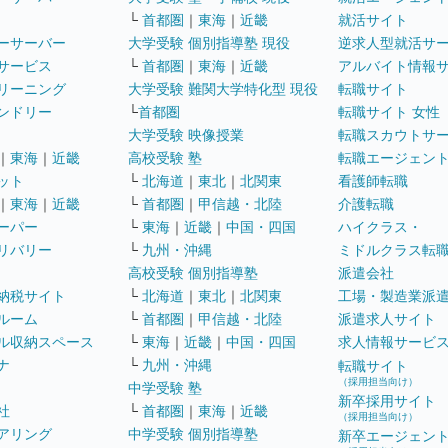
└
首都圏
｜
東海
｜
近畿
就活サイト
ーサーバー
大学受験 個別指導塾 現役
逆求人型就活サ
サービス
└
首都圏
｜
東海
｜
近畿
アルバイト情報
リーニング
大学受験 難関大学特化型 現役
転職サイト
ンドリー
└
首都圏
転職サイト 女性
大学受験 映像授業
転職スカウトサ
｜
東海
｜
近畿
高校受験 塾
転職エージェン
ット
└
北海道
｜
東北
｜
北関東
看護師転職
｜
東海
｜
近畿
└
首都圏
｜
甲信越・北陸
介護転職
ーパー
└
東海
｜
近畿
｜
中国・四国
ハイクラス・
リバリー
└
九州・沖縄
ミドルクラス転
高校受験 個別指導塾
派遣会社
納税サイト
└
北海道
｜
東北
｜
北関東
工場・製造業派
ルーム
└
首都圏
｜
甲信越・北陸
派遣求人サイト
ル収納スペース
└
東海
｜
近畿
｜
中国・四国
求人情報サービ
ナ
└
九州・沖縄
転職サイト
（採用担当向け）
中学受験 塾
新卒採用サイト
社
└
首都圏
｜
東海
｜
近畿
（採用担当向け）
アリング
中学受験 個別指導塾
新卒エージェン