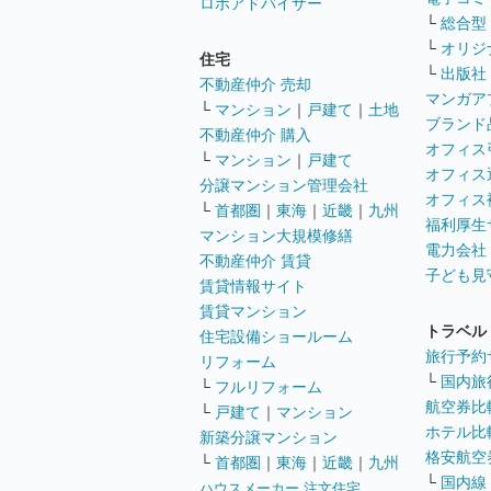
ロボアドバイザー
└
総合型
└
オリジ
住宅
└
出版社
不動産仲介 売却
マンガア
└
マンション
｜
戸建て
｜
土地
ブランド
不動産仲介 購入
オフィス
└
マンション
｜
戸建て
オフィス
分譲マンション管理会社
オフィス
└
首都圏
｜
東海
｜
近畿
｜
九州
福利厚生
マンション大規模修繕
電力会社
不動産仲介 賃貸
子ども見
賃貸情報サイト
賃貸マンション
トラベル
住宅設備ショールーム
旅行予約
リフォーム
└
国内旅
└
フルリフォーム
航空券比
└
戸建て
｜
マンション
ホテル比
新築分譲マンション
格安航空券
└
首都圏
｜
東海
｜
近畿
｜
九州
└
国内線
ハウスメーカー 注文住宅