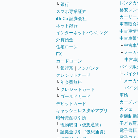
レンタカ
└
銀行
格安レン
スマホ専業証券
カーリー
iDeCo 証券会社
車買取会
ネット銀行
中古車情
インターネットバンキング
中古車販
外貨預金
└
中古車
住宅ローン
└
メーカ
FX
中古車
カードローン
バイク販
└
銀行系
｜
ノンバンク
└
バイク
クレジットカード
└
メーカ
└
年会費無料
バイク
└
クレジットカード
車検
└
ゴールドカード
カーメン
デビットカード
カフェ
キャッシュレス決済アプリ
定額制動
暗号資産取引所
子ども写
└
現物取引（仮想通貨）
電子書籍
└
証拠金取引（仮想通貨）
電子コミ