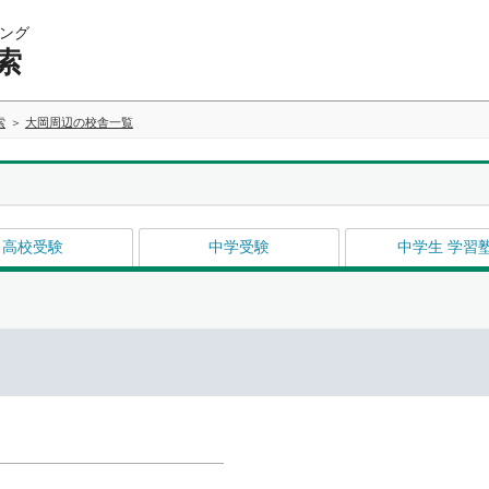
ング
索
索
大岡周辺の校舎一覧
高校受験
中学受験
中学生 学習