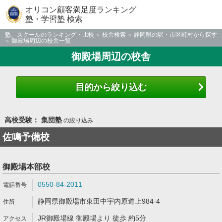
オリコン顧客満足度ランキング
塾・学習塾 検索
塾、スクールのランキング・比較
校舎検索
静岡県の駅・市区町村から探す
御殿場周辺の校舎一覧
御殿場周辺の校舎
目的から絞り込む
高校受験： 集団塾
の絞り込み
佐鳴予備校
御殿場本部校
0550-84-2011
静岡県御殿場市東田中宇内原道上984-4
JR御殿場線 御殿場より 徒歩 約5分