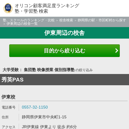
オリコン顧客満足度ランキング
塾・学習塾 検索
塾、スクールのランキング・比較
校舎検索
静岡県の駅・市区町村から探す
伊東周辺の校舎一覧
伊東周辺の校舎
目的から絞り込む
大学受験： 集団塾 映像授業 個別指導塾
の絞り込み
秀英PAS
伊東校
0557-32-1150
静岡県伊東市中央町1-15
JR伊東線 伊東より 徒歩 約6分