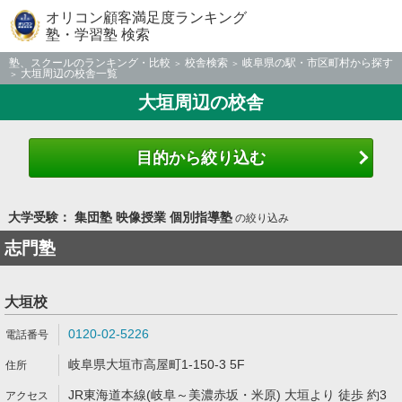
オリコン顧客満足度ランキング
塾・学習塾 検索
塾、スクールのランキング・比較
校舎検索
岐阜県の駅・市区町村から探す
大垣周辺の校舎一覧
大垣周辺の校舎
目的から絞り込む
大学受験： 集団塾 映像授業 個別指導塾
の絞り込み
志門塾
大垣校
0120-02-5226
岐阜県大垣市高屋町1-150-3 5F
JR東海道本線(岐阜～美濃赤坂・米原) 大垣より 徒歩 約3