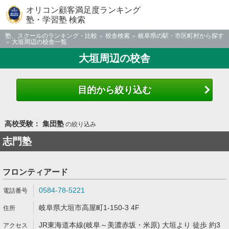
オリコン顧客満足度ランキング
塾・学習塾 検索
塾、スクールのランキング・比較
校舎検索
岐阜県の駅・市区町村から探す
大垣周辺の校舎一覧
大垣周辺の校舎
目的から絞り込む
高校受験： 集団塾
の絞り込み
志門塾
フロンティアード
0584-78-5221
岐阜県大垣市高屋町1-150-3 4F
JR東海道本線(岐阜～美濃赤坂・米原) 大垣より 徒歩 約3