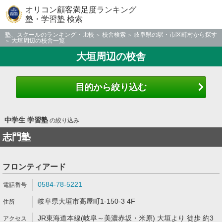
オリコン顧客満足度ランキング
塾・学習塾 検索
塾、スクールのランキング・比較
校舎検索
岐阜県の駅・市区町村から探す
大垣周辺の校舎一覧
大垣周辺の校舎
目的から絞り込む
中学生 学習塾
の絞り込み
志門塾
フロンティアード
0584-78-5221
岐阜県大垣市高屋町1-150-3 4F
JR東海道本線(岐阜～美濃赤坂・米原) 大垣より 徒歩 約3