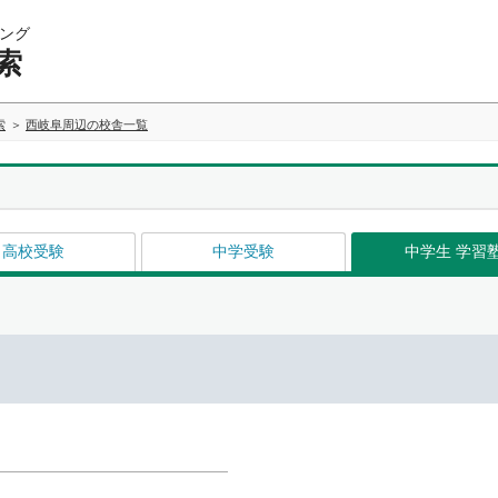
ング
索
索
西岐阜周辺の校舎一覧
高校受験
中学受験
中学生 学習