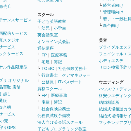
└
経営者向け
販売店
└
管理職向け
スクール
└
若手・一般社
テナンスサービス
子ども英語教室
└
新卒向け
└
幼児
｜
小学生
画配信サービス
英会話教室
真スタジオ
美容
オンライン英会話
サービス
ブライダルエス
通信講座
ックサービス
フェイシャルエ
└
FP
｜
医療事務
ボディエステ
└
宅建
｜
簿記
ナル作品限定型
サロン検索予約
└
TOEIC
｜
社会保険労務士
└
行政書士
｜
ケアマネジャー
プリ オリジナル
└
公務員
｜
ITパスポート
ウエディング
品買取 店舗
資格スクール
ハウスウエディ
引越し
└
FP
｜
医療事務
格安ウエディン
通販
└
宅建
｜
簿記
結婚相談所
複合機
└
社会保険労務士
結婚式場相談カ
サービス
公務員試験予備校
結婚式場情報サ
 小売
法人向け英会話スクール
マッチングアプ
守りGPS
子どもプログラミング教室