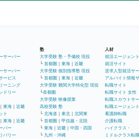
塾
人材
ーサーバー
大学受験 塾・予備校 現役
就活エージェン
└
首都圏
｜
東海
｜
近畿
就活サイト
ーサーバー
大学受験 個別指導塾 現役
逆求人型就活サ
サービス
└
首都圏
｜
東海
｜
近畿
アルバイト情報
リーニング
大学受験 難関大学特化型 現役
転職サイト
ンドリー
└
首都圏
転職サイト 女性
大学受験 映像授業
転職スカウトサ
｜
東海
｜
近畿
高校受験 塾
転職エージェン
ット
└
北海道
｜
東北
｜
北関東
看護師転職
｜
東海
｜
近畿
└
首都圏
｜
甲信越・北陸
介護転職
ーパー
└
東海
｜
近畿
｜
中国・四国
ハイクラス・
リバリー
└
九州・沖縄
ミドルクラス転