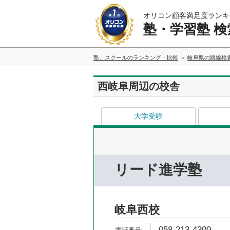
オリコン顧客満足度ランキ
塾・学習塾 検
塾、スクールのランキング・比較
岐阜県の路線検
西岐阜周辺の校舎
大学受験
リード進学塾
岐阜西校
058-213-4300