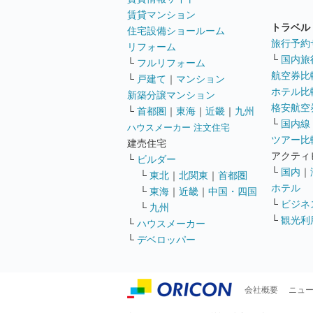
賃貸マンション
トラベル
住宅設備ショールーム
旅行予約
リフォーム
└
国内旅
└
フルリフォーム
航空券比
└
戸建て
｜
マンション
ホテル比
新築分譲マンション
格安航空券
└
首都圏
｜
東海
｜
近畿
｜
九州
└
国内線
ハウスメーカー 注文住宅
ツアー比
建売住宅
アクティ
└
ビルダー
└
国内
｜
└
東北
｜
北関東
｜
首都圏
ホテル
└
東海
｜
近畿
｜
中国・四国
└
ビジネ
└
九州
└
観光利
└
ハウスメーカー
└
デベロッパー
会社概要
ニュ