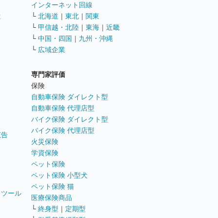
インターネット回線
遣
└
北海道
｜
東北
｜
関東
└
甲信越・北陸
｜
東海
｜
近畿
ス
└
中国・四国
｜
九州・沖縄
└
広域企業
専門家評価
ト
保険
自動車保険 ダイレクト型
自動車保険 代理店型
バイク保険 ダイレクト型
バイク保険 代理店型
広告
火災保険
学資保険
ペット保険
ペット保険 小型犬
ペット保険 猫
トツール
医療保険商品
└
終身型
｜
定期型