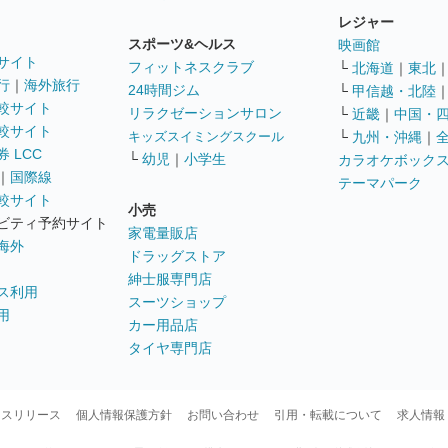
レジャー
スポーツ&ヘルス
映画館
サイト
フィットネスクラブ
└
北海道
｜
東北
行
｜
海外旅行
24時間ジム
└
甲信越・北陸
較サイト
リラクゼーションサロン
└
近畿
｜
中国・
較サイト
キッズスイミングスクール
└
九州・沖縄
｜
 LCC
└
幼児
｜
小学生
カラオケボック
｜
国際線
テーマパーク
較サイト
小売
ビティ予約サイト
家電量販店
海外
ドラッグストア
紳士服専門店
ス利用
スーツショップ
用
カー用品店
タイヤ専門店
ースリリース
個人情報保護方針
お問い合わせ
引用・転載について
求人情報