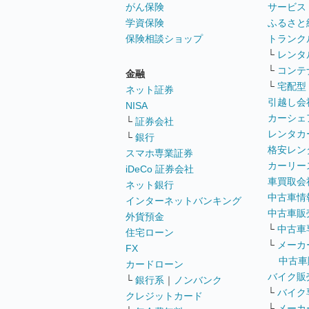
がん保険
サービス
学資保険
ふるさと
保険相談ショップ
トランク
└
レンタ
└
コンテ
金融
└
宅配型
ネット証券
引越し会
NISA
カーシェ
└
証券会社
レンタカ
└
銀行
格安レン
スマホ専業証券
カーリー
iDeCo 証券会社
車買取会
ネット銀行
中古車情
インターネットバンキング
中古車販
外貨預金
└
中古車
住宅ローン
└
メーカ
FX
中古車
カードローン
バイク販
└
銀行系
｜
ノンバンク
└
バイク
クレジットカード
└
メーカ