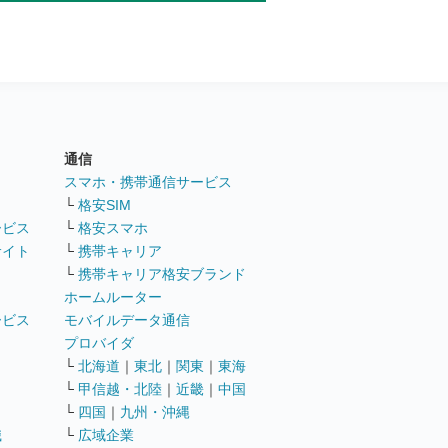
通信
ト
スマホ・携帯通信サービス
└
格安SIM
ービス
└
格安スマホ
サイト
└
携帯キャリア
└
携帯キャリア格安ブランド
ホームルーター
ービス
モバイルデータ通信
ト
プロバイダ
└
北海道
｜
東北
｜
関東
｜
東海
└
甲信越・北陸
｜
近畿
｜
中国
└
四国
｜
九州・沖縄
職
└
広域企業