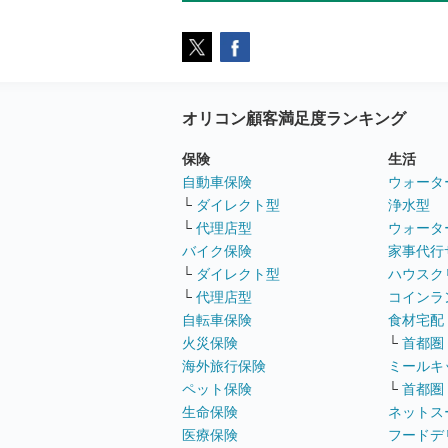
オリコン顧客満足度ランキング
保険
生活
自動車保険
ウォータ
└
ダイレクト型
浄水型
└
代理店型
ウォータ
バイク保険
家事代行
└
ダイレクト型
ハウスク
└
代理店型
コインラ
自転車保険
食材宅配
火災保険
└
首都圏
海外旅行保険
ミールキ
ペット保険
└
首都圏
生命保険
ネットス
医療保険
フードデ