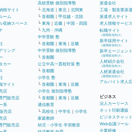
高校受験 個別指導塾
派遣会社
納税サイト
└
北海道
｜
東北
｜
北関東
工場・製造業派
ルーム
└
首都圏
｜
甲信越・北陸
派遣求人サイト
ル収納スペース
└
東海
｜
近畿
｜
中国・四国
求人情報サービ
ナ
└
九州・沖縄
転職サイト
（採用担当向け）
中学受験 塾
新卒採用サイト
社
└
首都圏
｜
東海
｜
近畿
（採用担当向け）
アリング
中学受験 個別指導塾
新卒エージェン
（採用担当向け）
ー
└
首都圏
人材紹介会社
タカー
公立中高一貫校対策 塾
（採用担当向け）
ス
└
首都圏
人材派遣会社
（採用担当向け）
社
小学生 塾
アルバイト求人
報サイト
└
首都圏
｜
東海
｜
近畿
売店
小学生 個別指導塾
ビジネス
専門販売店
└
首都圏
｜
東海
｜
近畿
法人カーリース
ー系
通信教育
ネット印刷通販
販売店
└
高校生
｜
中学生
｜
小学生
ビジネスチャッ
売店
家庭教師
Web会議ツール
専門販売店
幼児・小学生 学習教室
企業研修
ー系
幼児教室 知育