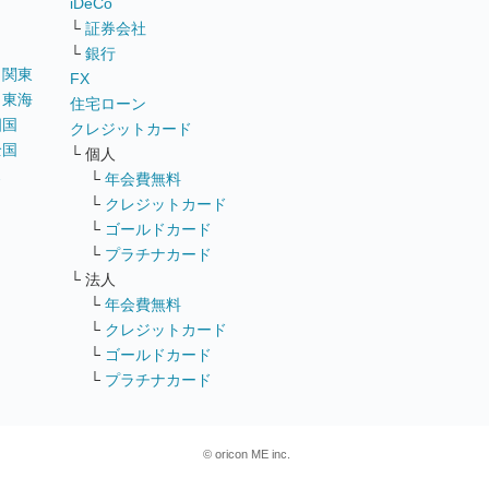
iDeCo
└
証券会社
└
銀行
｜
関東
FX
｜
東海
住宅ローン
四国
クレジットカード
全国
└ 個人
ス
└
年会費無料
└
クレジットカード
└
ゴールドカード
└
プラチナカード
└ 法人
└
年会費無料
└
クレジットカード
└
ゴールドカード
└
プラチナカード
© oricon ME inc.