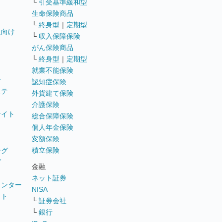
└
引受基準緩和型
生命保険商品
└
終身型
｜
定期型
員向け
└
収入保障保険
がん保険商品
└
終身型
｜
定期型
就業不能保険
テ
認知症保険
ステ
外貨建て保険
介護保険
サイト
総合保障保険
個人年金保険
変額保険
積立保険
ング
グ
金融
ネット証券
ウンター
NISA
イト
└
証券会社
リ
└
銀行