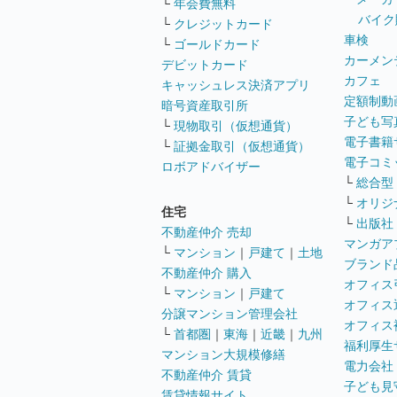
└
年会費無料
バイク
└
クレジットカード
車検
└
ゴールドカード
カーメン
デビットカード
カフェ
キャッシュレス決済アプリ
定額制動
暗号資産取引所
子ども写
└
現物取引（仮想通貨）
電子書籍
└
証拠金取引（仮想通貨）
電子コミ
ロボアドバイザー
└
総合型
└
オリジ
住宅
└
出版社
不動産仲介 売却
マンガア
└
マンション
｜
戸建て
｜
土地
ブランド
不動産仲介 購入
オフィス
└
マンション
｜
戸建て
オフィス
分譲マンション管理会社
オフィス
└
首都圏
｜
東海
｜
近畿
｜
九州
福利厚生
マンション大規模修繕
電力会社
不動産仲介 賃貸
子ども見
賃貸情報サイト