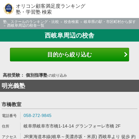
オリコン顧客満足度ランキング
塾・学習塾 検索
塾、スクールのランキング・比較
校舎検索
岐阜県の駅・市区町村から探す
西岐阜周辺の校舎一覧
西岐阜周辺の校舎
目的から絞り込む
高校受験： 個別指導塾
の絞り込み
明光義塾
市橋教室
058-272-9845
岐阜県岐阜市市橋1-14-14 グランフォーレ市橋 2F
JR東海道本線(岐阜～美濃赤坂・米原) 西岐阜より 徒歩 約