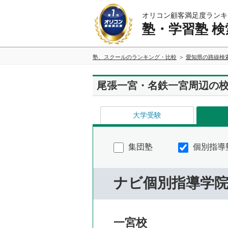
オリコン顧客満足度ランキ
塾・学習塾 検
塾、スクールのランキング・比較
愛知県の路線検
尾張一宮・名鉄一宮周辺の
大学受験
集団塾
個別指導
ナビ個別指導学
一宮校