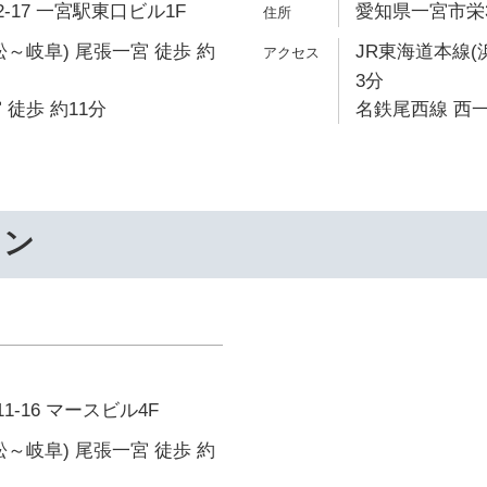
-17 一宮駅東口ビル1F
愛知県一宮市栄3-
松～岐阜) 尾張一宮 徒歩 約
JR東海道本線(
3分
 徒歩 約11分
名鉄尾西線 西一
ワン
1-16 マースビル4F
松～岐阜) 尾張一宮 徒歩 約