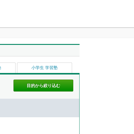
塾
小学生 学習塾