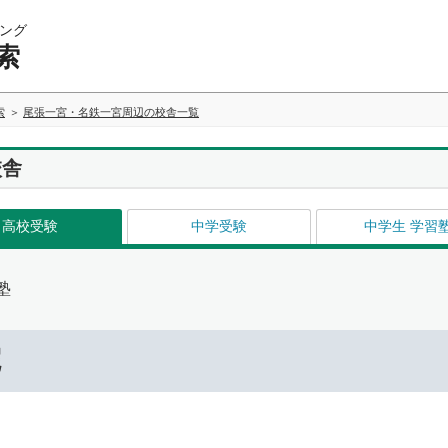
ング
索
索
尾張一宮・名鉄一宮周辺の校舎一覧
校舎
高校受験
中学受験
中学生 学習
塾
院