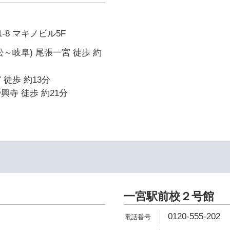
-8 マキノビル5F
松～岐阜) 尾張一宮 徒歩 約
 徒歩 約13分
興寺 徒歩 約21分
イ
一宮駅前校２号館
0120-555-202