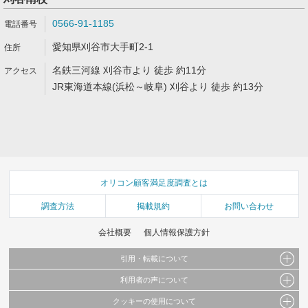
0566-91-1185
愛知県刈谷市大手町2-1
名鉄三河線 刈谷市より 徒歩 約11分
JR東海道本線(浜松～岐阜) 刈谷より 徒歩 約13分
オリコン顧客満足度調査とは
調査方法
掲載規約
お問い合わせ
会社概要
個人情報保護方針
引用・転載について
利用者の声について
当サイトで公開されている情報（文字、写真、イラスト、画像データ等）及びこれらの配
置・編集および構造などについての著作権は株式会社oricon MEに帰属しております。
クッキーの使用について
当サイトに掲載している内容はすべてサービスの利用者が提出された見解・感想です。
これらの情報を権利者の許可なく無断転載・複製などの二次利用を行うことは固く禁じて