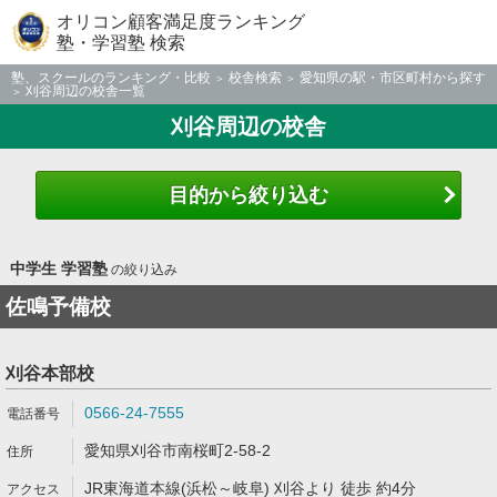
オリコン顧客満足度ランキング
塾・学習塾 検索
塾、スクールのランキング・比較
校舎検索
愛知県の駅・市区町村から探す
刈谷周辺の校舎一覧
刈谷周辺の校舎
目的から絞り込む
中学生 学習塾
の絞り込み
佐鳴予備校
刈谷本部校
0566-24-7555
愛知県刈谷市南桜町2-58-2
JR東海道本線(浜松～岐阜) 刈谷より 徒歩 約4分