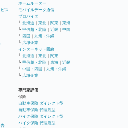
ホームルーター
ービス
モバイルデータ通信
ト
プロバイダ
└
北海道
｜
東北
｜
関東
｜
東海
└
甲信越・北陸
｜
近畿
｜
中国
└
四国
｜
九州・沖縄
職
└
広域企業
インターネット回線
遣
└
北海道
｜
東北
｜
関東
└
甲信越・北陸
｜
東海
｜
近畿
ス
└
中国・四国
｜
九州・沖縄
└
広域企業
専門家評価
ト
保険
自動車保険 ダイレクト型
自動車保険 代理店型
バイク保険 ダイレクト型
バイク保険 代理店型
広告