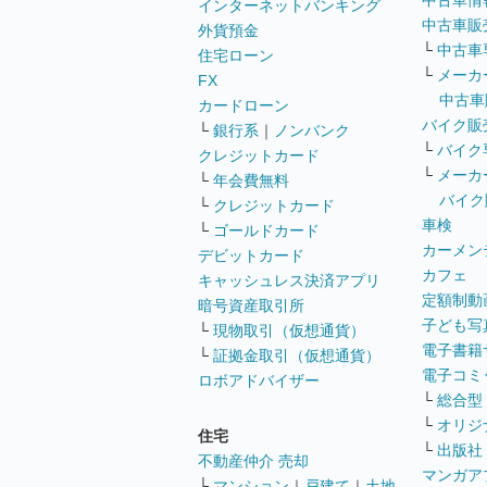
中古車情
インターネットバンキング
中古車販
外貨預金
└
中古車
住宅ローン
└
メーカ
FX
中古車
カードローン
バイク販
└
銀行系
｜
ノンバンク
└
バイク
クレジットカード
└
メーカ
└
年会費無料
バイク
└
クレジットカード
車検
└
ゴールドカード
カーメン
デビットカード
カフェ
キャッシュレス決済アプリ
定額制動
暗号資産取引所
子ども写
└
現物取引（仮想通貨）
電子書籍
└
証拠金取引（仮想通貨）
電子コミ
ロボアドバイザー
└
総合型
└
オリジ
住宅
└
出版社
不動産仲介 売却
マンガア
└
マンション
｜
戸建て
｜
土地