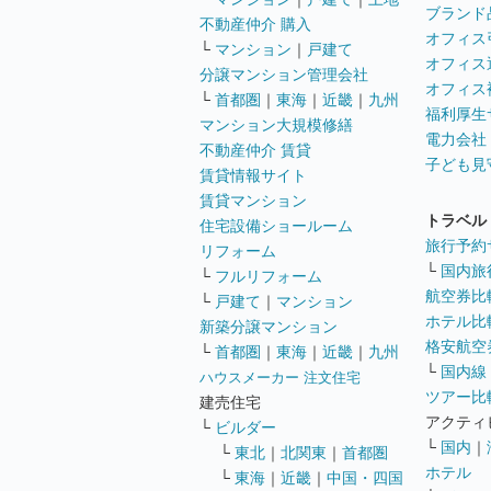
ブランド
不動産仲介 購入
オフィス
└
マンション
｜
戸建て
オフィス
分譲マンション管理会社
オフィス
└
首都圏
｜
東海
｜
近畿
｜
九州
福利厚生
マンション大規模修繕
電力会社
不動産仲介 賃貸
子ども見
賃貸情報サイト
賃貸マンション
トラベル
住宅設備ショールーム
旅行予約
リフォーム
└
国内旅
└
フルリフォーム
航空券比
└
戸建て
｜
マンション
ホテル比
新築分譲マンション
格安航空券
└
首都圏
｜
東海
｜
近畿
｜
九州
└
国内線
ハウスメーカー 注文住宅
ツアー比
建売住宅
アクティ
└
ビルダー
└
国内
｜
└
東北
｜
北関東
｜
首都圏
ホテル
└
東海
｜
近畿
｜
中国・四国