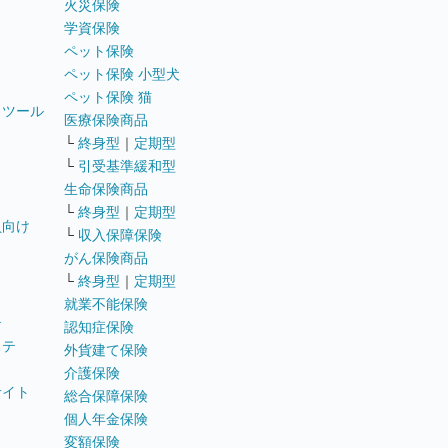
火災保険
学資保険
ペット保険
ペット保険 小型犬
ペット保険 猫
トツール
医療保険商品
└
終身型
｜
定期型
└
引受基準緩和型
生命保険商品
└
終身型
｜
定期型
員向け
└
収入保障保険
がん保険商品
└
終身型
｜
定期型
就業不能保険
テ
認知症保険
ステ
外貨建て保険
介護保険
サイト
総合保障保険
個人年金保険
変額保険