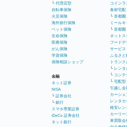
└
代理店型
コインラ
自転車保険
食材宅配
火災保険
└
首都圏
海外旅行保険
ミールキ
ペット保険
└
首都圏
生命保険
ネットス
医療保険
フードデ
がん保険
サービス
学資保険
ふるさと
保険相談ショップ
トランク
└
レンタ
└
コンテ
金融
└
宅配型
ネット証券
引越し会
NISA
カーシェ
└
証券会社
レンタカ
└
銀行
格安レン
スマホ専業証券
カーリー
iDeCo 証券会社
車買取会
ネット銀行