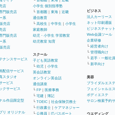
報サイト
└
首都圏
｜
東海
｜
近畿
売店
小学生 個別指導塾
ビジネス
専門販売店
└
首都圏
｜
東海
｜
近畿
法人カーリース
ー系
通信教育
ネット印刷通販
販売店
└
高校生
｜
中学生
｜
小学生
ビジネスチャッ
売店
家庭教師
Web会議ツール
専門販売店
幼児・小学生 学習教室
企業研修
ー系
幼児教室 知育
└
経営者向け
販売店
└
管理職向け
スクール
└
若手・一般社
テナンスサービス
子ども英語教室
└
新卒向け
└
幼児
｜
小学生
画配信サービス
英会話教室
真スタジオ
美容
オンライン英会話
サービス
ブライダルエス
通信講座
ックサービス
フェイシャルエ
└
FP
｜
医療事務
ボディエステ
└
宅建
｜
簿記
ナル作品限定型
サロン検索予約
└
TOEIC
｜
社会保険労務士
└
行政書士
｜
ケアマネジャー
プリ オリジナル
└
公務員
｜
ITパスポート
ウエディング