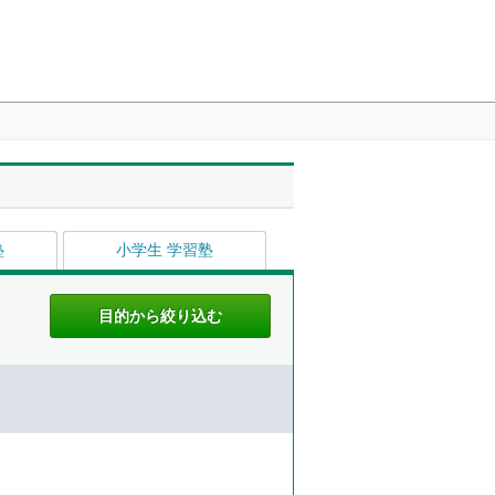
塾
小学生 学習塾