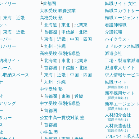
ンドリー
└
首都圏
転職サイト 女性
大学受験 映像授業
転職スカウトサ
｜
東海
｜
近畿
高校受験 塾
転職エージェン
ット
└
北海道
｜
東北
｜
北関東
看護師転職
｜
東海
｜
近畿
└
首都圏
｜
甲信越・北陸
介護転職
ーパー
└
東海
｜
近畿
｜
中国・四国
ハイクラス・
リバリー
└
九州・沖縄
ミドルクラス転
高校受験 個別指導塾
派遣会社
納税サイト
└
北海道
｜
東北
｜
北関東
工場・製造業派
ルーム
└
首都圏
｜
甲信越・北陸
派遣求人サイト
ル収納スペース
└
東海
｜
近畿
｜
中国・四国
求人情報サービ
ナ
└
九州・沖縄
転職サイト
（採用担当向け）
中学受験 塾
新卒採用サイト
社
└
首都圏
｜
東海
｜
近畿
（採用担当向け）
アリング
中学受験 個別指導塾
新卒エージェン
（採用担当向け）
ー
└
首都圏
人材紹介会社
タカー
公立中高一貫校対策 塾
（採用担当向け）
ス
└
首都圏
人材派遣会社
（採用担当向け）
社
小学生 塾
アルバイト求人