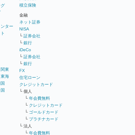
積立保険
ング
グ
金融
ネット証券
ウンター
NISA
イト
└
証券会社
リ
└
銀行
iDeCo
└
証券会社
└
銀行
｜
関東
FX
｜
東海
住宅ローン
四国
クレジットカード
全国
└ 個人
ス
└
年会費無料
└
クレジットカード
└
ゴールドカード
└
プラチナカード
└ 法人
└
年会費無料