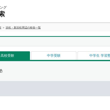
ング
索
索
浜松・新浜松周辺の校舎一覧
高校受験
中学受験
中学生 学習
塾