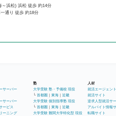
～浜松) 浜松 徒歩 約14分
一通り 徒歩 約18分
塾
人材
ーサーバー
大学受験 塾・予備校 現役
就活エージェン
└
首都圏
｜
東海
｜
近畿
就活サイト
ーサーバー
大学受験 個別指導塾 現役
逆求人型就活サ
サービス
└
首都圏
｜
東海
｜
近畿
アルバイト情報
リーニング
大学受験 難関大学特化型 現役
転職サイト