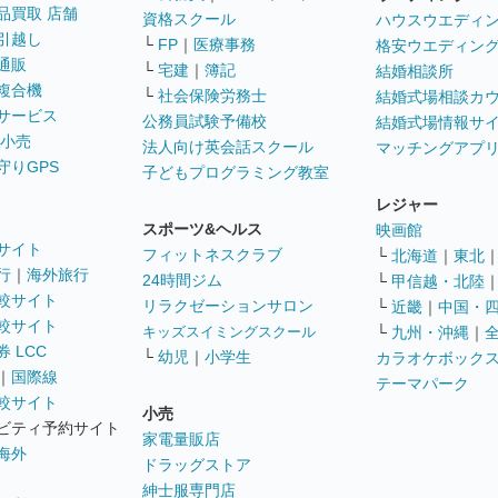
品買取 店舗
資格スクール
ハウスウエディ
引越し
└
FP
｜
医療事務
格安ウエディン
通販
└
宅建
｜
簿記
結婚相談所
複合機
└
社会保険労務士
結婚式場相談カ
サービス
公務員試験予備校
結婚式場情報サ
 小売
法人向け英会話スクール
マッチングアプ
守りGPS
子どもプログラミング教室
レジャー
スポーツ&ヘルス
映画館
サイト
フィットネスクラブ
└
北海道
｜
東北
行
｜
海外旅行
24時間ジム
└
甲信越・北陸
較サイト
リラクゼーションサロン
└
近畿
｜
中国・
較サイト
キッズスイミングスクール
└
九州・沖縄
｜
 LCC
└
幼児
｜
小学生
カラオケボック
｜
国際線
テーマパーク
較サイト
小売
ビティ予約サイト
家電量販店
海外
ドラッグストア
紳士服専門店