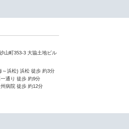
山町353-3 大協土地ビル
～浜松) 浜松 徒歩 約3分
一通り 徒歩 約9分
州病院 徒歩 約12分