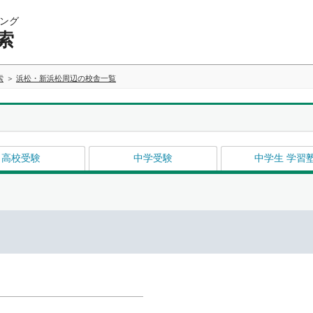
ング
索
索
浜松・新浜松周辺の校舎一覧
高校受験
中学受験
中学生 学習
イ