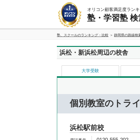
オリコン顧客満足度ランキ
塾・学習塾 検
塾、スクールのランキング・比較
静岡県の路線検
浜松・新浜松周辺の校舎
大学受験
個別教室のトラ
浜松駅前校
0120-555-202