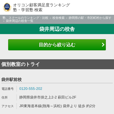
オリコン顧客満足度ランキング
塾・学習塾 検索
塾、スクールのランキング・比較
校舎検索
静岡県の駅・市区町村から探す
袋井周辺の校舎一覧
袋井周辺の校舎
目的から絞り込む
個別教室のトライ
袋井駅前校
0120-555-202
静岡県袋井市掛之上2-2 萩田ビル2F
JR東海道本線(熱海～浜松) 袋井より 徒歩 約2分