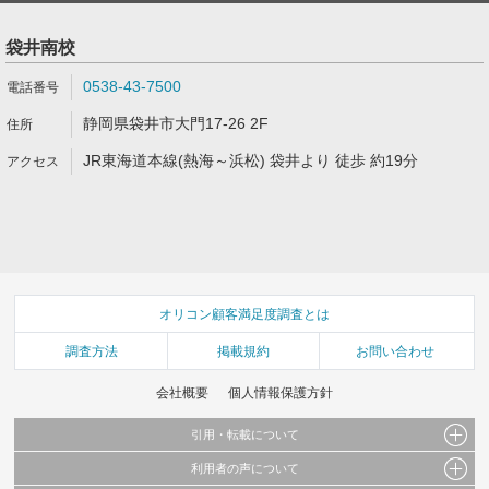
袋井南校
0538-43-7500
静岡県袋井市大門17-26 2F
JR東海道本線(熱海～浜松) 袋井より 徒歩 約19分
オリコン顧客満足度調査とは
調査方法
掲載規約
お問い合わせ
会社概要
個人情報保護方針
引用・転載について
利用者の声について
当サイトで公開されている情報（文字、写真、イラスト、画像データ等）及びこれらの配