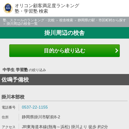
オリコン顧客満足度ランキング
塾・学習塾 検索
塾、スクールのランキング・比較
校舎検索
静岡県の駅・市区町村から探す
掛川周辺の校舎一覧
掛川周辺の校舎
目的から絞り込む
中学生 学習塾
の絞り込み
佐鳴予備校
掛川本部校
0537-22-1155
静岡県掛川市駅前8-2
JR東海道本線(熱海～浜松) 掛川より 徒歩 約2分