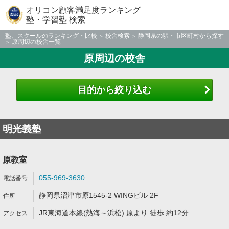
オリコン顧客満足度ランキング
塾・学習塾 検索
塾、スクールのランキング・比較
校舎検索
静岡県の駅・市区町村から探す
原周辺の校舎一覧
原周辺の校舎
目的から絞り込む
明光義塾
原教室
055-969-3630
静岡県沼津市原1545-2 WINGビル 2F
JR東海道本線(熱海～浜松) 原より 徒歩 約12分