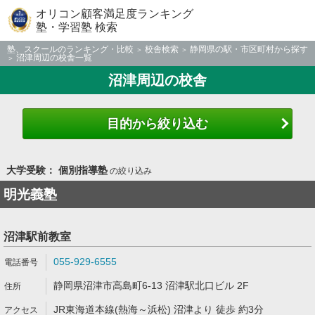
オリコン顧客満足度ランキング
塾・学習塾 検索
塾、スクールのランキング・比較
校舎検索
静岡県の駅・市区町村から探す
沼津周辺の校舎一覧
沼津周辺の校舎
目的から絞り込む
大学受験： 個別指導塾
の絞り込み
明光義塾
沼津駅前教室
055-929-6555
静岡県沼津市高島町6-13 沼津駅北口ビル 2F
JR東海道本線(熱海～浜松) 沼津より 徒歩 約3分