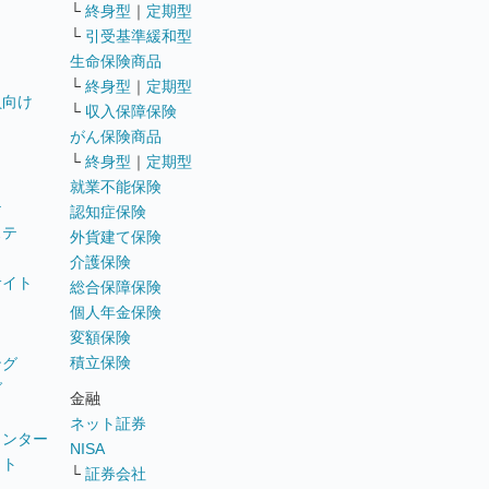
└
終身型
｜
定期型
└
引受基準緩和型
生命保険商品
└
終身型
｜
定期型
員向け
└
収入保障保険
がん保険商品
└
終身型
｜
定期型
就業不能保険
テ
認知症保険
ステ
外貨建て保険
介護保険
サイト
総合保障保険
個人年金保険
変額保険
積立保険
ング
グ
金融
ネット証券
ウンター
NISA
イト
└
証券会社