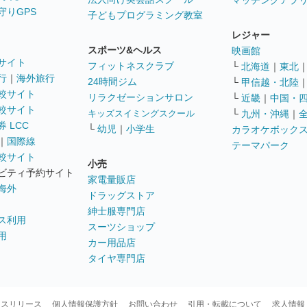
マッチングアプ
守りGPS
子どもプログラミング教室
レジャー
スポーツ&ヘルス
映画館
サイト
フィットネスクラブ
└
北海道
｜
東北
行
｜
海外旅行
24時間ジム
└
甲信越・北陸
較サイト
リラクゼーションサロン
└
近畿
｜
中国・
較サイト
キッズスイミングスクール
└
九州・沖縄
｜
 LCC
└
幼児
｜
小学生
カラオケボック
｜
国際線
テーマパーク
較サイト
小売
ビティ予約サイト
家電量販店
海外
ドラッグストア
紳士服専門店
ス利用
スーツショップ
用
カー用品店
タイヤ専門店
ースリリース
個人情報保護方針
お問い合わせ
引用・転載について
求人情報