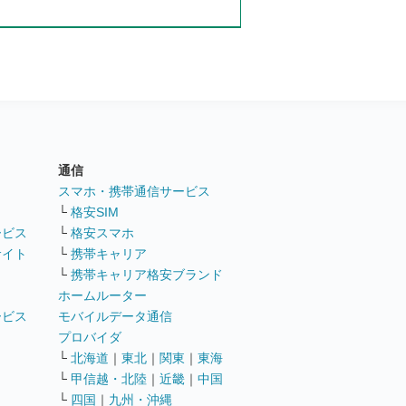
通信
ト
スマホ・携帯通信サービス
└
格安SIM
ービス
└
格安スマホ
サイト
└
携帯キャリア
└
携帯キャリア格安ブランド
ホームルーター
ービス
モバイルデータ通信
ト
プロバイダ
└
北海道
｜
東北
｜
関東
｜
東海
└
甲信越・北陸
｜
近畿
｜
中国
└
四国
｜
九州・沖縄