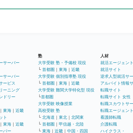
塾
人材
ーサーバー
大学受験 塾・予備校 現役
就活エージェン
└
首都圏
｜
東海
｜
近畿
就活サイト
ーサーバー
大学受験 個別指導塾 現役
逆求人型就活サ
サービス
└
首都圏
｜
東海
｜
近畿
アルバイト情報
リーニング
大学受験 難関大学特化型 現役
転職サイト
ンドリー
└
首都圏
転職サイト 女性
大学受験 映像授業
転職スカウトサ
｜
東海
｜
近畿
高校受験 塾
転職エージェン
ット
└
北海道
｜
東北
｜
北関東
看護師転職
｜
東海
｜
近畿
└
首都圏
｜
甲信越・北陸
介護転職
ーパー
└
東海
｜
近畿
｜
中国・四国
ハイクラス・