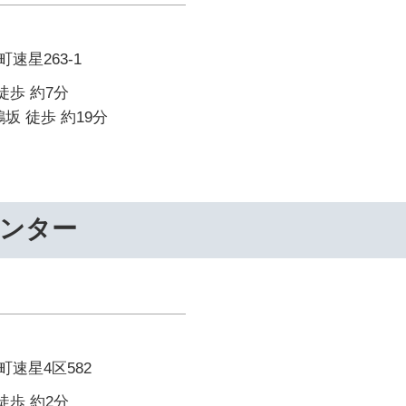
速星263-1
徒歩 約7分
坂 徒歩 約19分
センター
速星4区582
徒歩 約2分