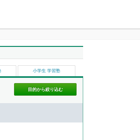
塾
小学生 学習塾