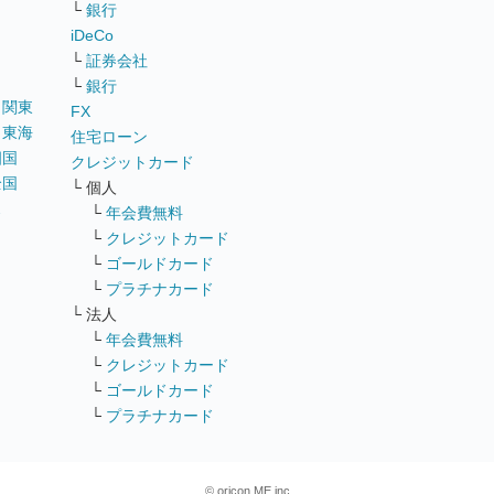
リ
└
銀行
iDeCo
└
証券会社
└
銀行
｜
関東
FX
｜
東海
住宅ローン
四国
クレジットカード
全国
└ 個人
ス
└
年会費無料
└
クレジットカード
└
ゴールドカード
└
プラチナカード
└ 法人
└
年会費無料
└
クレジットカード
└
ゴールドカード
└
プラチナカード
© oricon ME inc.