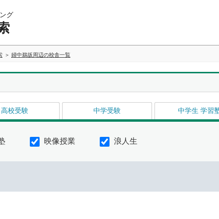
ング
索
索
婦中鵜坂周辺の校舎一覧
高校受験
中学受験
中学生 学習
塾
映像授業
浪人生