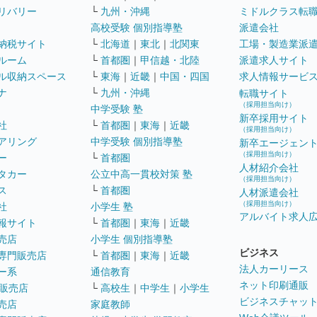
リバリー
└
九州・沖縄
ミドルクラス転
高校受験 個別指導塾
派遣会社
納税サイト
└
北海道
｜
東北
｜
北関東
工場・製造業派
ルーム
└
首都圏
｜
甲信越・北陸
派遣求人サイト
ル収納スペース
└
東海
｜
近畿
｜
中国・四国
求人情報サービ
ナ
└
九州・沖縄
転職サイト
（採用担当向け）
中学受験 塾
新卒採用サイト
社
└
首都圏
｜
東海
｜
近畿
（採用担当向け）
アリング
中学受験 個別指導塾
新卒エージェン
（採用担当向け）
ー
└
首都圏
人材紹介会社
タカー
公立中高一貫校対策 塾
（採用担当向け）
ス
└
首都圏
人材派遣会社
（採用担当向け）
社
小学生 塾
アルバイト求人
報サイト
└
首都圏
｜
東海
｜
近畿
売店
小学生 個別指導塾
ビジネス
専門販売店
└
首都圏
｜
東海
｜
近畿
法人カーリース
ー系
通信教育
ネット印刷通販
販売店
└
高校生
｜
中学生
｜
小学生
ビジネスチャッ
売店
家庭教師