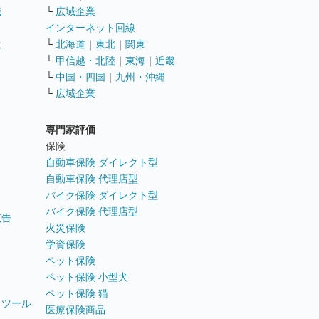
職
└
広域企業
インターネット回線
遣
└
北海道
｜
東北
｜
関東
└
甲信越・北陸
｜
東海
｜
近畿
ス
└
中国・四国
｜
九州・沖縄
└
広域企業
専門家評価
ト
保険
自動車保険 ダイレクト型
自動車保険 代理店型
バイク保険 ダイレクト型
バイク保険 代理店型
広告
火災保険
学資保険
ペット保険
ペット保険 小型犬
ペット保険 猫
トツール
医療保険商品