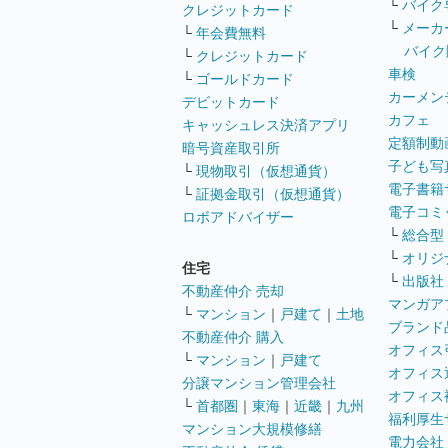
└
バイク
クレジットカード
└
メーカ
└
年会費無料
バイク
└
クレジットカード
車検
└
ゴールドカード
カーメン
デビットカード
カフェ
キャッシュレス決済アプリ
定額制動
暗号資産取引所
子ども写
└
現物取引（仮想通貨）
電子書籍
└
証拠金取引（仮想通貨）
電子コミ
ロボアドバイザー
└
総合型
└
オリジ
住宅
└
出版社
不動産仲介 売却
マンガア
└
マンション
｜
戸建て
｜
土地
ブランド
不動産仲介 購入
オフィス
└
マンション
｜
戸建て
オフィス
分譲マンション管理会社
オフィス
└
首都圏
｜
東海
｜
近畿
｜
九州
福利厚生
マンション大規模修繕
電力会社