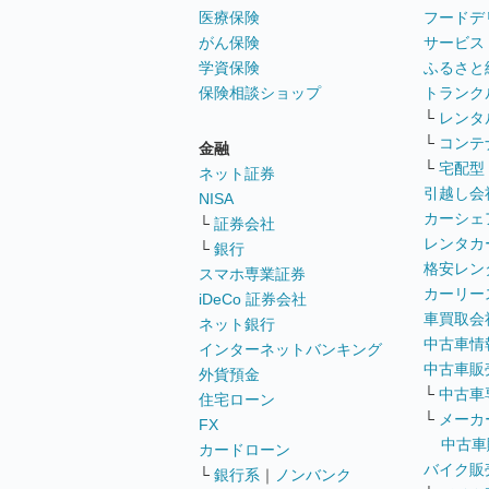
医療保険
フードデ
がん保険
サービス
学資保険
ふるさと
保険相談ショップ
トランク
└
レンタ
└
コンテ
金融
└
宅配型
ネット証券
引越し会
NISA
カーシェ
└
証券会社
レンタカ
└
銀行
格安レン
スマホ専業証券
カーリー
iDeCo 証券会社
車買取会
ネット銀行
中古車情
インターネットバンキング
中古車販
外貨預金
└
中古車
住宅ローン
└
メーカ
FX
中古車
カードローン
バイク販
└
銀行系
｜
ノンバンク