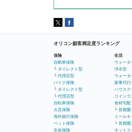
オリコン顧客満足度ランキング
保険
生活
自動車保険
ウォータ
└
ダイレクト型
浄水型
└
代理店型
ウォータ
バイク保険
家事代行
└
ダイレクト型
ハウスク
└
代理店型
コインラ
自転車保険
食材宅配
火災保険
└
首都圏
海外旅行保険
ミールキ
ペット保険
└
首都圏
生命保険
ネットス