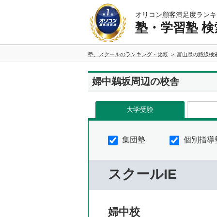
オリコン顧客満足度ランキ
塾・学習塾 検
塾、スクールのランキング・比較
富山県の路線検
婦中鵜坂周辺の校舎
大学受験
集団塾
個別指導
スクールIE
婦中校