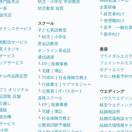
Web会議ツール
専門販売店
幼児・小学生 学習教室
企業研修
ー系
幼児教室 知育
└
経営者向け
販売店
└
管理職向け
スクール
└
若手・一般社
テナンスサービス
子ども英語教室
└
新卒向け
└
幼児
｜
小学生
画配信サービス
英会話教室
真スタジオ
美容
オンライン英会話
サービス
ブライダルエス
通信講座
ックサービス
フェイシャルエ
└
FP
｜
医療事務
ボディエステ
└
宅建
｜
簿記
ナル作品限定型
サロン検索予約
└
TOEIC
｜
社会保険労務士
└
行政書士
｜
ケアマネジャー
プリ オリジナル
└
公務員
｜
ITパスポート
ウエディング
品買取 店舗
資格スクール
ハウスウエディ
引越し
└
FP
｜
医療事務
格安ウエディン
通販
└
宅建
｜
簿記
結婚相談所
複合機
└
社会保険労務士
結婚式場相談カ
サービス
公務員試験予備校
結婚式場情報サ
 小売
法人向け英会話スクール