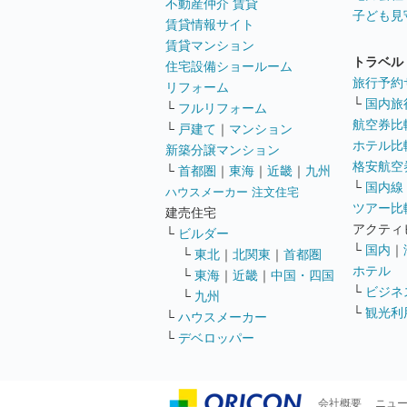
不動産仲介 賃貸
子ども見
賃貸情報サイト
賃貸マンション
トラベル
住宅設備ショールーム
旅行予約
リフォーム
└
国内旅
└
フルリフォーム
航空券比
└
戸建て
｜
マンション
ホテル比
新築分譲マンション
格安航空券
└
首都圏
｜
東海
｜
近畿
｜
九州
└
国内線
ハウスメーカー 注文住宅
ツアー比
建売住宅
アクティ
└
ビルダー
└
国内
｜
└
東北
｜
北関東
｜
首都圏
ホテル
└
東海
｜
近畿
｜
中国・四国
└
ビジネ
└
九州
└
観光利
└
ハウスメーカー
└
デベロッパー
会社概要
ニュ