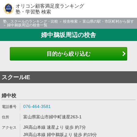
オリコン顧客満足度ランキング
塾・学習塾 検索
塾、スクールのランキング・比較
校舎検索
富山県の駅・市区町村から探す
婦中鵜坂周辺の校舎一覧
婦中鵜坂周辺の校舎
目的から絞り込む
スクールIE
婦中校
076-464-3581
富山県富山市婦中町速星263-1
JR高山本線 速星より 徒歩 約7分
JR高山本線 婦中鵜坂より 徒歩 約19分