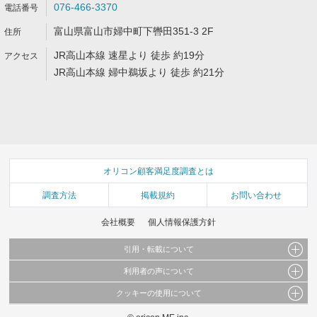
076-466-3370
富山県富山市婦中町下轡田351-3 2F
JR高山本線 速星より 徒歩 約19分
JR高山本線 婦中鵜坂より 徒歩 約21分
オリコン顧客満足度調査とは
調査方法
掲載規約
お問い合わせ
会社概要
個人情報保護方針
引用・転載について
利用者の声について
当サイトで公開されている情報（文字、写真、イラスト、画像データ等）及びこれらの配
置・編集および構造などについての著作権は株式会社oricon MEに帰属しております。
クッキーの使用について
当サイトに掲載している内容はすべてサービスの利用者が提出された見解・感想です。
これらの情報を権利者の許可なく無断転載・複製などの二次利用を行うことは固く禁じて
弊社が内容について正確性を含め一切保証するものではありません。
おります。