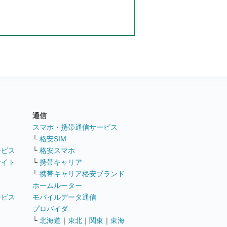
通信
ト
スマホ・携帯通信サービス
└
格安SIM
ービス
└
格安スマホ
サイト
└
携帯キャリア
└
携帯キャリア格安ブランド
ホームルーター
ービス
モバイルデータ通信
ト
プロバイダ
└
北海道
｜
東北
｜
関東
｜
東海