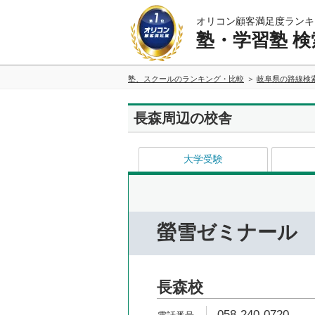
オリコン顧客満足度ランキ
塾・学習塾 検
塾、スクールのランキング・比較
岐阜県の路線検
長森周辺の校舎
大学受験
螢雪ゼミナール
長森校
058-240-0720