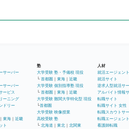
塾
人材
ーサーバー
大学受験 塾・予備校 現役
就活エージェン
└
首都圏
｜
東海
｜
近畿
就活サイト
ーサーバー
大学受験 個別指導塾 現役
逆求人型就活サ
サービス
└
首都圏
｜
東海
｜
近畿
アルバイト情報
リーニング
大学受験 難関大学特化型 現役
転職サイト
ンドリー
└
首都圏
転職サイト 女性
大学受験 映像授業
転職スカウトサ
｜
東海
｜
近畿
高校受験 塾
転職エージェン
ット
└
北海道
｜
東北
｜
北関東
看護師転職