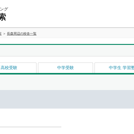
ング
索
索
長森周辺の校舎一覧
高校受験
中学受験
中学生 学習