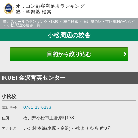
オリコン顧客満足度ランキング
塾・学習塾 検索
塾、スクールのランキング・比較
校舎検索
石川県の駅・市区町村から探す
小松周辺の校舎一覧
小松周辺の校舎
目的から絞り込む
IKUEI 金沢育英センター
小松校
0761-23-0233
石川県小松市土居原町178
JR北陸本線(米原～金沢) 小松より 徒歩 約3分