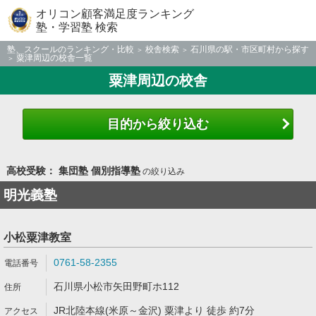
オリコン顧客満足度ランキング
塾・学習塾 検索
塾、スクールのランキング・比較
校舎検索
石川県の駅・市区町村から探す
粟津周辺の校舎一覧
粟津周辺の校舎
目的から絞り込む
高校受験： 集団塾 個別指導塾
の絞り込み
明光義塾
小松粟津教室
0761-58-2355
石川県小松市矢田野町ホ112
JR北陸本線(米原～金沢) 粟津より 徒歩 約7分