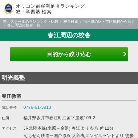
オリコン顧客満足度ランキング
塾・学習塾 検索
塾、スクールのランキング・比較
校舎検索
福井県の駅・市区町村から探す
春江周辺の校舎一覧
春江周辺の校舎
目的から絞り込む
明光義塾
春江教室
0776-51-3913
福井県坂井市春江町江留下屋敷109-2
JR北陸本線(米原～金沢) 春江より 徒歩 約12分
えちぜん鉄道三国芦原線 太郎丸エンゼルランドより 徒歩