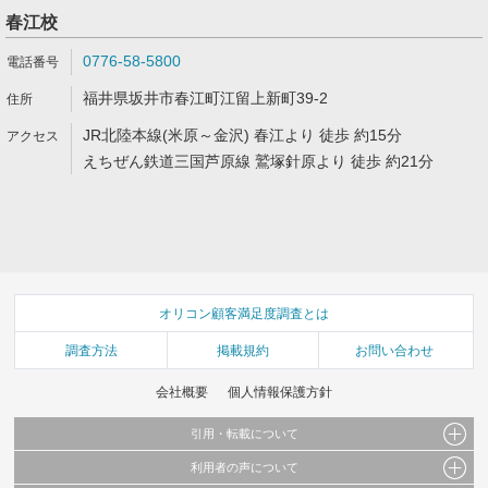
春江校
0776-58-5800
福井県坂井市春江町江留上新町39-2
JR北陸本線(米原～金沢) 春江より 徒歩 約15分
えちぜん鉄道三国芦原線 鷲塚針原より 徒歩 約21分
オリコン顧客満足度調査とは
調査方法
掲載規約
お問い合わせ
会社概要
個人情報保護方針
引用・転載について
利用者の声について
当サイトで公開されている情報（文字、写真、イラスト、画像データ等）及びこれらの配