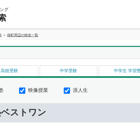
ング
索
索
桜町周辺の校舎一覧
高校受験
中学受験
中学生 学習
塾
映像授業
浪人生
塾ベストワン