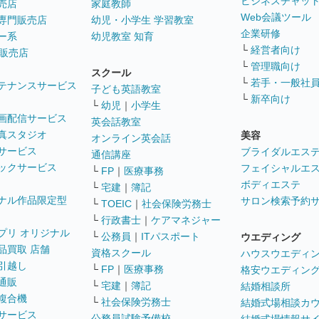
ビジネスチャッ
売店
家庭教師
Web会議ツール
専門販売店
幼児・小学生 学習教室
企業研修
ー系
幼児教室 知育
└
経営者向け
販売店
└
管理職向け
スクール
└
若手・一般社
テナンスサービス
子ども英語教室
└
新卒向け
└
幼児
｜
小学生
画配信サービス
英会話教室
真スタジオ
美容
オンライン英会話
サービス
ブライダルエス
通信講座
ックサービス
フェイシャルエ
└
FP
｜
医療事務
ボディエステ
└
宅建
｜
簿記
ナル作品限定型
サロン検索予約
└
TOEIC
｜
社会保険労務士
└
行政書士
｜
ケアマネジャー
プリ オリジナル
└
公務員
｜
ITパスポート
ウエディング
品買取 店舗
資格スクール
ハウスウエディ
引越し
└
FP
｜
医療事務
格安ウエディン
通販
└
宅建
｜
簿記
結婚相談所
複合機
└
社会保険労務士
結婚式場相談カ
サービス
公務員試験予備校