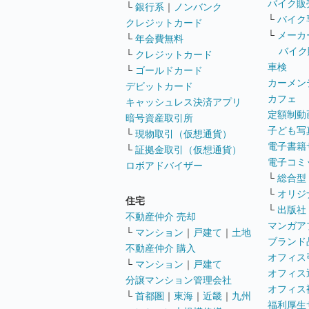
バイク販
└
銀行系
｜
ノンバンク
└
バイク
クレジットカード
└
メーカ
└
年会費無料
バイク
└
クレジットカード
車検
└
ゴールドカード
カーメン
デビットカード
カフェ
キャッシュレス決済アプリ
定額制動
暗号資産取引所
子ども写
└
現物取引（仮想通貨）
電子書籍
└
証拠金取引（仮想通貨）
電子コミ
ロボアドバイザー
└
総合型
└
オリジ
住宅
└
出版社
不動産仲介 売却
マンガア
└
マンション
｜
戸建て
｜
土地
ブランド
不動産仲介 購入
オフィス
└
マンション
｜
戸建て
オフィス
分譲マンション管理会社
オフィス
└
首都圏
｜
東海
｜
近畿
｜
九州
福利厚生