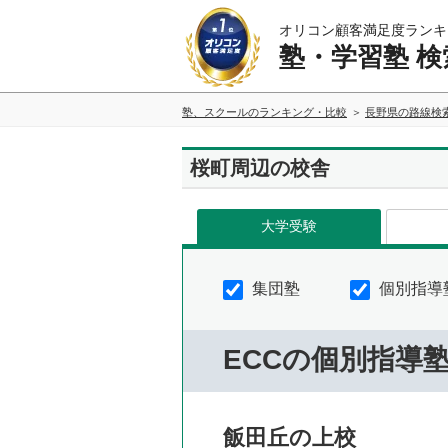
オリコン顧客満足度ランキ
塾・学習塾 検
塾、スクールのランキング・比較
長野県の路線検
桜町周辺の校舎
大学受験
集団塾
個別指導
ECCの個別指導
飯田丘の上校