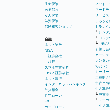
生命保険
ネットス
医療保険
フードデ
がん保険
サービス
学資保険
ふるさと
保険相談ショップ
トランク
└
レンタ
└
コンテ
金融
└
宅配型
ネット証券
引越し会
NISA
カーシェ
└
証券会社
レンタカ
└
銀行
格安レン
スマホ専業証券
カーリー
iDeCo 証券会社
車買取会
ネット銀行
中古車情
インターネットバンキング
中古車販
外貨預金
└
中古車
住宅ローン
└
メーカ
FX
中古車
カードローン