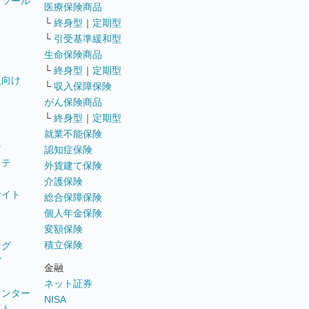
トツール
医療保険商品
└
終身型
｜
定期型
└
引受基準緩和型
生命保険商品
└
終身型
｜
定期型
員向け
└
収入保障保険
がん保険商品
└
終身型
｜
定期型
就業不能保険
テ
認知症保険
ステ
外貨建て保険
介護保険
サイト
総合保障保険
個人年金保険
変額保険
積立保険
ング
グ
金融
ネット証券
ウンター
NISA