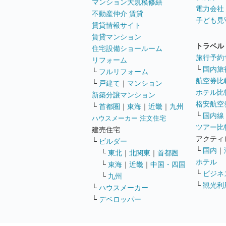
マンション大規模修繕
電力会社
不動産仲介 賃貸
子ども見
賃貸情報サイト
賃貸マンション
トラベル
住宅設備ショールーム
旅行予約
リフォーム
└
国内旅
└
フルリフォーム
航空券比
└
戸建て
｜
マンション
ホテル比
新築分譲マンション
格安航空券
└
首都圏
｜
東海
｜
近畿
｜
九州
└
国内線
ハウスメーカー 注文住宅
ツアー比
建売住宅
アクティ
└
ビルダー
└
国内
｜
└
東北
｜
北関東
｜
首都圏
ホテル
└
東海
｜
近畿
｜
中国・四国
└
ビジネ
└
九州
└
観光利
└
ハウスメーカー
└
デベロッパー