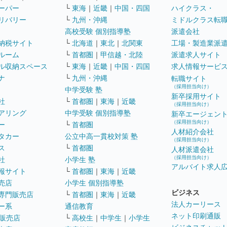
ーパー
└
東海
｜
近畿
｜
中国・四国
ハイクラス・
リバリー
└
九州・沖縄
ミドルクラス転
高校受験 個別指導塾
派遣会社
納税サイト
└
北海道
｜
東北
｜
北関東
工場・製造業派
ルーム
└
首都圏
｜
甲信越・北陸
派遣求人サイト
ル収納スペース
└
東海
｜
近畿
｜
中国・四国
求人情報サービ
ナ
└
九州・沖縄
転職サイト
（採用担当向け）
中学受験 塾
新卒採用サイト
社
└
首都圏
｜
東海
｜
近畿
（採用担当向け）
アリング
中学受験 個別指導塾
新卒エージェン
（採用担当向け）
ー
└
首都圏
人材紹介会社
タカー
公立中高一貫校対策 塾
（採用担当向け）
ス
└
首都圏
人材派遣会社
（採用担当向け）
社
小学生 塾
アルバイト求人
報サイト
└
首都圏
｜
東海
｜
近畿
売店
小学生 個別指導塾
ビジネス
専門販売店
└
首都圏
｜
東海
｜
近畿
法人カーリース
ー系
通信教育
ネット印刷通販
販売店
└
高校生
｜
中学生
｜
小学生