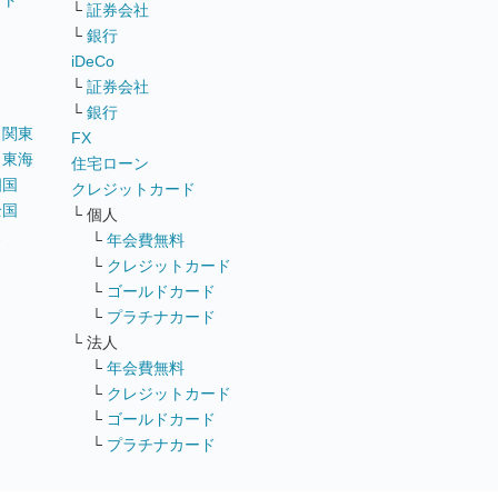
イト
└
証券会社
リ
└
銀行
iDeCo
└
証券会社
└
銀行
｜
関東
FX
｜
東海
住宅ローン
四国
クレジットカード
全国
└ 個人
ス
└
年会費無料
└
クレジットカード
└
ゴールドカード
└
プラチナカード
└ 法人
└
年会費無料
└
クレジットカード
└
ゴールドカード
└
プラチナカード