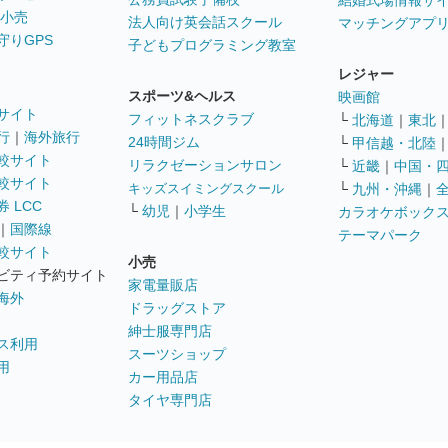
結婚式場情報サ
 小売
法人向け英会話スクール
マッチングアプ
守りGPS
子どもプログラミング教室
レジャー
スポーツ&ヘルス
映画館
サイト
フィットネスクラブ
└
北海道
｜
東北
行
｜
海外旅行
24時間ジム
└
甲信越・北陸
較サイト
リラクゼーションサロン
└
近畿
｜
中国・
較サイト
キッズスイミングスクール
└
九州・沖縄
｜
 LCC
└
幼児
｜
小学生
カラオケボック
｜
国際線
テーマパーク
較サイト
小売
ビティ予約サイト
家電量販店
海外
ドラッグストア
紳士服専門店
ス利用
スーツショップ
用
カー用品店
タイヤ専門店