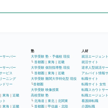
塾
人材
ーサーバー
大学受験 塾・予備校 現役
就活エージェン
└
首都圏
｜
東海
｜
近畿
就活サイト
ーサーバー
大学受験 個別指導塾 現役
逆求人型就活サ
サービス
└
首都圏
｜
東海
｜
近畿
アルバイト情報
リーニング
大学受験 難関大学特化型 現役
転職サイト
ンドリー
└
首都圏
転職サイト 女性
大学受験 映像授業
転職スカウトサ
｜
東海
｜
近畿
高校受験 塾
転職エージェン
ット
└
北海道
｜
東北
｜
北関東
看護師転職
｜
東海
｜
近畿
└
首都圏
｜
甲信越・北陸
介護転職