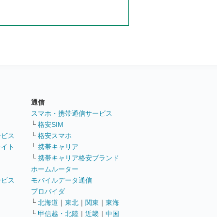
通信
ト
スマホ・携帯通信サービス
└
格安SIM
ービス
└
格安スマホ
サイト
└
携帯キャリア
└
携帯キャリア格安ブランド
ホームルーター
ービス
モバイルデータ通信
ト
プロバイダ
└
北海道
｜
東北
｜
関東
｜
東海
└
甲信越・北陸
｜
近畿
｜
中国