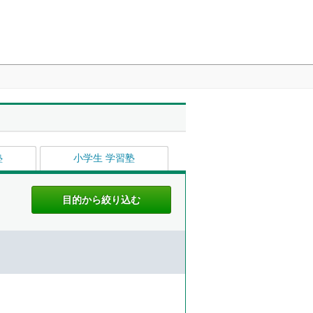
塾
小学生 学習塾