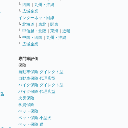
└
四国
｜
九州・沖縄
職
└
広域企業
インターネット回線
遣
└
北海道
｜
東北
｜
関東
└
甲信越・北陸
｜
東海
｜
近畿
ス
└
中国・四国
｜
九州・沖縄
└
広域企業
専門家評価
ト
保険
自動車保険 ダイレクト型
自動車保険 代理店型
バイク保険 ダイレクト型
バイク保険 代理店型
広告
火災保険
学資保険
ペット保険
ペット保険 小型犬
ペット保険 猫