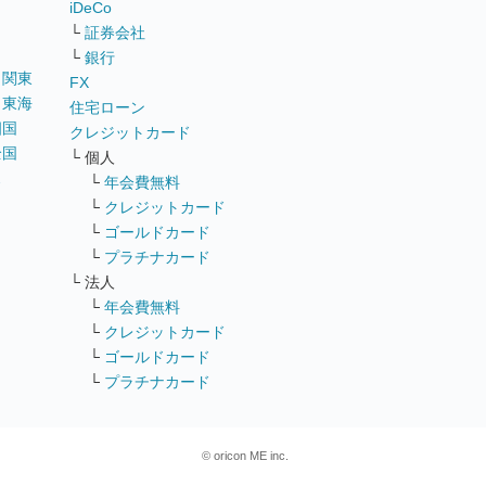
iDeCo
└
証券会社
└
銀行
｜
関東
FX
｜
東海
住宅ローン
四国
クレジットカード
全国
└ 個人
ス
└
年会費無料
└
クレジットカード
└
ゴールドカード
└
プラチナカード
└ 法人
└
年会費無料
└
クレジットカード
└
ゴールドカード
└
プラチナカード
© oricon ME inc.