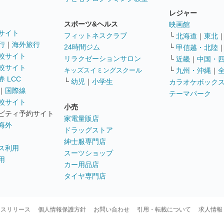
レジャー
スポーツ&ヘルス
映画館
サイト
フィットネスクラブ
└
北海道
｜
東北
行
｜
海外旅行
24時間ジム
└
甲信越・北陸
較サイト
リラクゼーションサロン
└
近畿
｜
中国・
較サイト
キッズスイミングスクール
└
九州・沖縄
｜
 LCC
└
幼児
｜
小学生
カラオケボック
｜
国際線
テーマパーク
較サイト
小売
ビティ予約サイト
家電量販店
海外
ドラッグストア
紳士服専門店
ス利用
スーツショップ
用
カー用品店
タイヤ専門店
ースリリース
個人情報保護方針
お問い合わせ
引用・転載について
求人情報