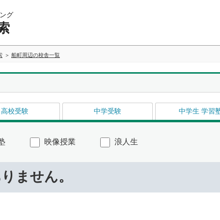
ング
索
索
船町周辺の校舎一覧
高校受験
中学受験
中学生 学習
塾
映像授業
浪人生
ありません。