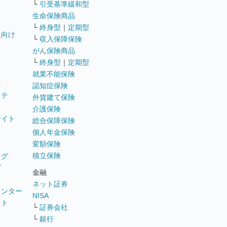
└
引受基準緩和型
生命保険商品
└
終身型
｜
定期型
員向け
└
収入保障保険
がん保険商品
└
終身型
｜
定期型
就業不能保険
テ
認知症保険
ステ
外貨建て保険
介護保険
サイト
総合保障保険
個人年金保険
変額保険
積立保険
ング
グ
金融
ネット証券
ウンター
NISA
イト
└
証券会社
リ
└
銀行