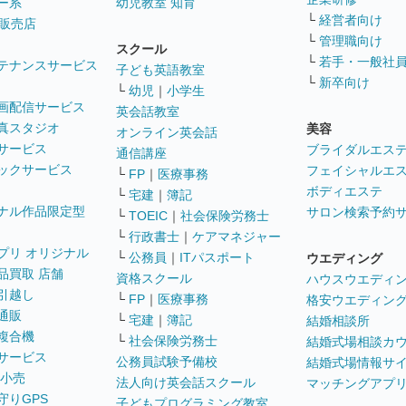
ー系
幼児教室 知育
└
経営者向け
販売店
└
管理職向け
スクール
└
若手・一般社
テナンスサービス
子ども英語教室
└
新卒向け
└
幼児
｜
小学生
画配信サービス
英会話教室
真スタジオ
美容
オンライン英会話
サービス
ブライダルエス
通信講座
ックサービス
フェイシャルエ
└
FP
｜
医療事務
ボディエステ
└
宅建
｜
簿記
ナル作品限定型
サロン検索予約
└
TOEIC
｜
社会保険労務士
└
行政書士
｜
ケアマネジャー
プリ オリジナル
└
公務員
｜
ITパスポート
ウエディング
品買取 店舗
資格スクール
ハウスウエディ
引越し
└
FP
｜
医療事務
格安ウエディン
通販
└
宅建
｜
簿記
結婚相談所
複合機
└
社会保険労務士
結婚式場相談カ
サービス
公務員試験予備校
結婚式場情報サ
 小売
法人向け英会話スクール
マッチングアプ
守りGPS
子どもプログラミング教室