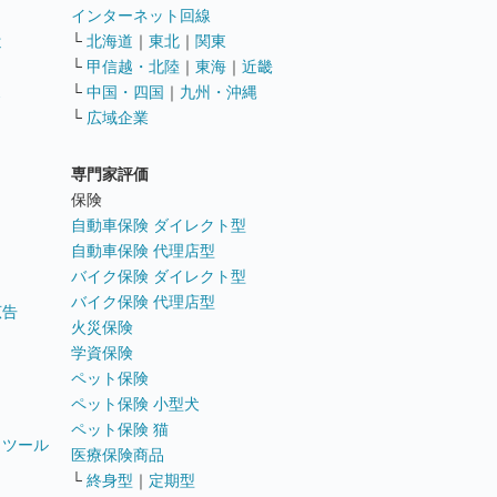
インターネット回線
遣
└
北海道
｜
東北
｜
関東
└
甲信越・北陸
｜
東海
｜
近畿
ス
└
中国・四国
｜
九州・沖縄
└
広域企業
専門家評価
ト
保険
自動車保険 ダイレクト型
自動車保険 代理店型
バイク保険 ダイレクト型
バイク保険 代理店型
広告
火災保険
学資保険
ペット保険
ペット保険 小型犬
ペット保険 猫
トツール
医療保険商品
└
終身型
｜
定期型