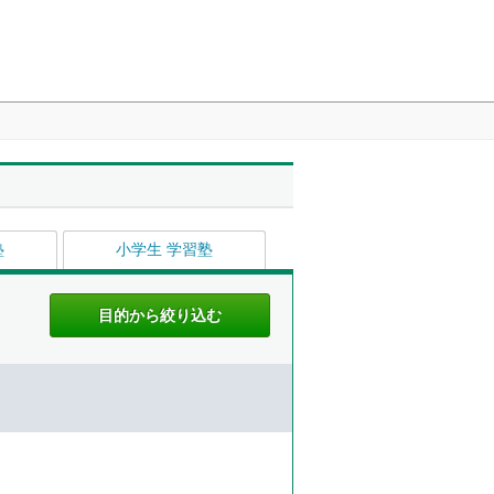
塾
小学生 学習塾