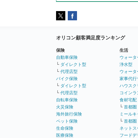
オリコン顧客満足度ランキング
保険
生活
自動車保険
ウォータ
└
ダイレクト型
浄水型
└
代理店型
ウォータ
バイク保険
家事代行
└
ダイレクト型
ハウスク
└
代理店型
コインラ
自転車保険
食材宅配
火災保険
└
首都圏
海外旅行保険
ミールキ
ペット保険
└
首都圏
生命保険
ネットス
医療保険
フードデ