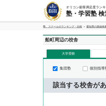
オリコン顧客満足度ランキ
塾・学習塾 検
塾、スクールのランキング・比較
愛知県の路線検
船町周辺の校舎
大学受験
集団塾
個別指導
該当する校舎が