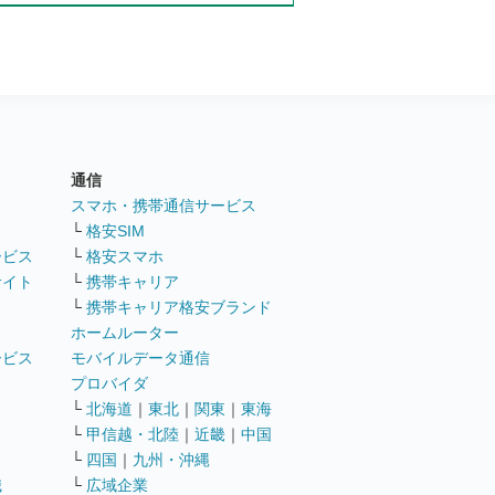
通信
ト
スマホ・携帯通信サービス
└
格安SIM
ービス
└
格安スマホ
サイト
└
携帯キャリア
└
携帯キャリア格安ブランド
ホームルーター
ービス
モバイルデータ通信
ト
プロバイダ
└
北海道
｜
東北
｜
関東
｜
東海
└
甲信越・北陸
｜
近畿
｜
中国
└
四国
｜
九州・沖縄
職
└
広域企業