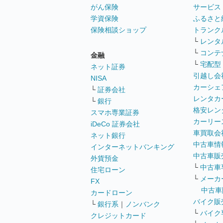
がん保険
サービス
学資保険
ふるさと
保険相談ショップ
トランク
└
レンタ
└
コンテ
金融
└
宅配型
ネット証券
引越し会
NISA
カーシェ
└
証券会社
レンタカ
└
銀行
格安レン
スマホ専業証券
カーリー
iDeCo 証券会社
車買取会
ネット銀行
中古車情
インターネットバンキング
中古車販
外貨預金
└
中古車
住宅ローン
└
メーカ
FX
中古車
カードローン
バイク販
└
銀行系
｜
ノンバンク
└
バイク
クレジットカード