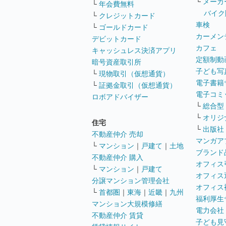
└
メーカ
└
年会費無料
バイク
└
クレジットカード
車検
└
ゴールドカード
カーメン
デビットカード
カフェ
キャッシュレス決済アプリ
定額制動
暗号資産取引所
子ども写
└
現物取引（仮想通貨）
電子書籍
└
証拠金取引（仮想通貨）
電子コミ
ロボアドバイザー
└
総合型
└
オリジ
住宅
└
出版社
不動産仲介 売却
マンガア
└
マンション
｜
戸建て
｜
土地
ブランド
不動産仲介 購入
オフィス
└
マンション
｜
戸建て
オフィス
分譲マンション管理会社
オフィス
└
首都圏
｜
東海
｜
近畿
｜
九州
福利厚生
マンション大規模修繕
電力会社
不動産仲介 賃貸
子ども見