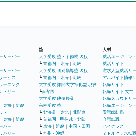
塾
人材
ーサーバー
大学受験 塾・予備校 現役
就活エージェン
└
首都圏
｜
東海
｜
近畿
就活サイト
ーサーバー
大学受験 個別指導塾 現役
逆求人型就活サ
サービス
└
首都圏
｜
東海
｜
近畿
アルバイト情報
リーニング
大学受験 難関大学特化型 現役
転職サイト
ンドリー
└
首都圏
転職サイト 女性
大学受験 映像授業
転職スカウトサ
｜
東海
｜
近畿
高校受験 塾
転職エージェン
ット
└
北海道
｜
東北
｜
北関東
看護師転職
｜
東海
｜
近畿
└
首都圏
｜
甲信越・北陸
介護転職
ーパー
└
東海
｜
近畿
｜
中国・四国
ハイクラス・
リバリー
└
九州・沖縄
ミドルクラス転