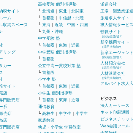
高校受験 個別指導塾
派遣会社
納税サイト
└
北海道
｜
東北
｜
北関東
工場・製造業派
ルーム
└
首都圏
｜
甲信越・北陸
派遣求人サイト
ル収納スペース
└
東海
｜
近畿
｜
中国・四国
求人情報サービ
ナ
└
九州・沖縄
転職サイト
（採用担当向け）
中学受験 塾
新卒採用サイト
社
└
首都圏
｜
東海
｜
近畿
（採用担当向け）
アリング
中学受験 個別指導塾
新卒エージェン
（採用担当向け）
ー
└
首都圏
人材紹介会社
タカー
公立中高一貫校対策 塾
（採用担当向け）
ス
└
首都圏
人材派遣会社
（採用担当向け）
社
小学生 塾
アルバイト求人
報サイト
└
首都圏
｜
東海
｜
近畿
売店
小学生 個別指導塾
ビジネス
専門販売店
└
首都圏
｜
東海
｜
近畿
法人カーリース
ー系
通信教育
ネット印刷通販
販売店
└
高校生
｜
中学生
｜
小学生
ビジネスチャッ
売店
家庭教師
Web会議ツール
専門販売店
幼児・小学生 学習教室
企業研修