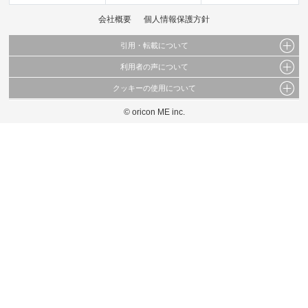
会社概要
個人情報保護方針
引用・転載について
利用者の声について
当サイトで公開されている情報（文字、写真、イラスト、画像データ等）及びこれらの配
置・編集および構造などについての著作権は株式会社oricon MEに帰属しております。
クッキーの使用について
当サイトに掲載している内容はすべてサービスの利用者が提出された見解・感想です。
これらの情報を権利者の許可なく無断転載・複製などの二次利用を行うことは固く禁じて
弊社が内容について正確性を含め一切保証するものではありません。
おります。
© oricon ME inc.
このサイトでは Cookie を使用して、ユーザーに合わせたコンテンツや広告の表示、ソー
弊社の見解・ 意見ではないことをご理解いただいた上でご覧ください。
シャル メディア機能の提供、広告の表示回数やクリック数の測定を行っています。
また、ユーザーによるサイトの利用状況についても情報を収集し、ソーシャル メディア
や広告配信、データ解析の各パートナーに提供しています。
各パートナーは、この情報とユーザーが各パートナーに提供した他の情報や、ユーザーが
各パートナーのサービスを使用したときに収集した他の情報を組み合わせて使用すること
があります。