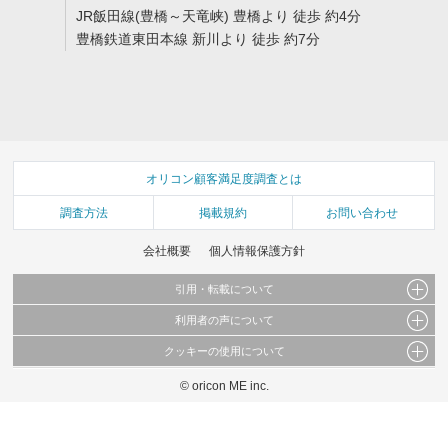
JR飯田線(豊橋～天竜峡) 豊橋より 徒歩 約4分
豊橋鉄道東田本線 新川より 徒歩 約7分
オリコン顧客満足度調査とは
調査方法
掲載規約
お問い合わせ
会社概要
個人情報保護方針
引用・転載について
利用者の声について
当サイトで公開されている情報（文字、写真、イラスト、画像データ等）及びこれらの配
置・編集および構造などについての著作権は株式会社oricon MEに帰属しております。
クッキーの使用について
当サイトに掲載している内容はすべてサービスの利用者が提出された見解・感想です。
これらの情報を権利者の許可なく無断転載・複製などの二次利用を行うことは固く禁じて
弊社が内容について正確性を含め一切保証するものではありません。
おります。
© oricon ME inc.
このサイトでは Cookie を使用して、ユーザーに合わせたコンテンツや広告の表示、ソー
弊社の見解・ 意見ではないことをご理解いただいた上でご覧ください。
シャル メディア機能の提供、広告の表示回数やクリック数の測定を行っています。
また、ユーザーによるサイトの利用状況についても情報を収集し、ソーシャル メディア
や広告配信、データ解析の各パートナーに提供しています。