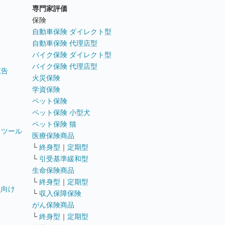
専門家評価
ト
保険
自動車保険 ダイレクト型
自動車保険 代理店型
バイク保険 ダイレクト型
バイク保険 代理店型
広告
火災保険
学資保険
ペット保険
ペット保険 小型犬
ペット保険 猫
トツール
医療保険商品
└
終身型
｜
定期型
└
引受基準緩和型
生命保険商品
└
終身型
｜
定期型
員向け
└
収入保障保険
がん保険商品
└
終身型
｜
定期型