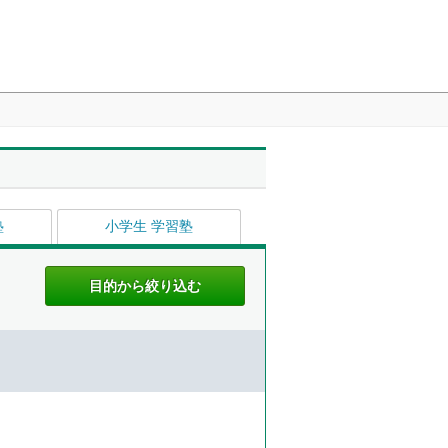
塾
小学生 学習塾