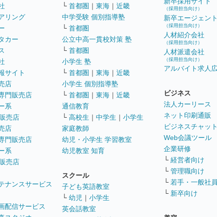
新卒採用サイト
社
└
首都圏
｜
東海
｜
近畿
（採用担当向け）
アリング
中学受験 個別指導塾
新卒エージェン
（採用担当向け）
ー
└
首都圏
人材紹介会社
タカー
公立中高一貫校対策 塾
（採用担当向け）
ス
└
首都圏
人材派遣会社
（採用担当向け）
社
小学生 塾
アルバイト求人
報サイト
└
首都圏
｜
東海
｜
近畿
売店
小学生 個別指導塾
ビジネス
専門販売店
└
首都圏
｜
東海
｜
近畿
法人カーリース
ー系
通信教育
ネット印刷通販
販売店
└
高校生
｜
中学生
｜
小学生
ビジネスチャッ
売店
家庭教師
Web会議ツール
専門販売店
幼児・小学生 学習教室
企業研修
ー系
幼児教室 知育
└
経営者向け
販売店
└
管理職向け
スクール
└
若手・一般社
テナンスサービス
子ども英語教室
└
新卒向け
└
幼児
｜
小学生
画配信サービス
英会話教室