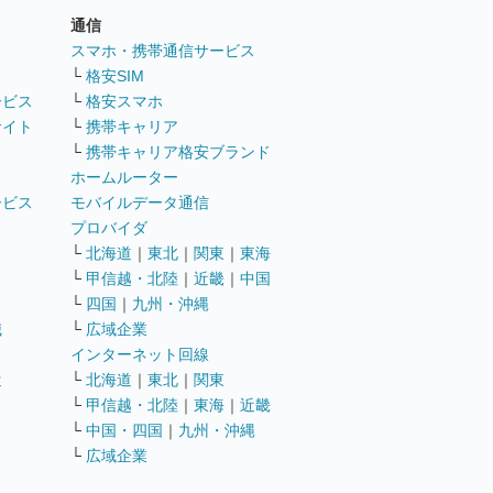
通信
ト
スマホ・携帯通信サービス
└
格安SIM
ービス
└
格安スマホ
サイト
└
携帯キャリア
└
携帯キャリア格安ブランド
ホームルーター
ービス
モバイルデータ通信
ト
プロバイダ
└
北海道
｜
東北
｜
関東
｜
東海
└
甲信越・北陸
｜
近畿
｜
中国
└
四国
｜
九州・沖縄
職
└
広域企業
インターネット回線
遣
└
北海道
｜
東北
｜
関東
└
甲信越・北陸
｜
東海
｜
近畿
ス
└
中国・四国
｜
九州・沖縄
└
広域企業