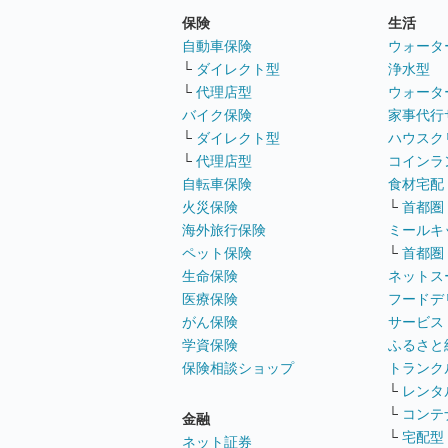
保険
生活
自動車保険
ウォータ
└
ダイレクト型
浄水型
└
代理店型
ウォータ
バイク保険
家事代行
└
ダイレクト型
ハウスク
└
代理店型
コインラ
自転車保険
食材宅配
火災保険
└
首都圏
海外旅行保険
ミールキ
ペット保険
└
首都圏
生命保険
ネットス
医療保険
フードデ
がん保険
サービス
学資保険
ふるさと
保険相談ショップ
トランク
└
レンタ
└
コンテ
金融
└
宅配型
ネット証券