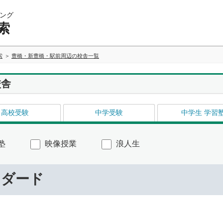
ング
索
索
豊橋・新豊橋・駅前周辺の校舎一覧
校舎
高校受験
中学受験
中学生 学習
塾
映像授業
浪人生
ンダード