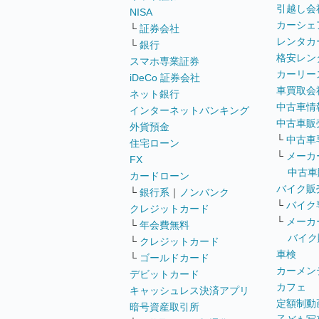
引越し会
NISA
カーシェ
└
証券会社
レンタカ
└
銀行
格安レン
スマホ専業証券
カーリー
iDeCo 証券会社
車買取会
ネット銀行
中古車情
インターネットバンキング
中古車販
外貨預金
└
中古車
住宅ローン
└
メーカ
FX
中古車
カードローン
バイク販
└
銀行系
｜
ノンバンク
└
バイク
クレジットカード
└
メーカ
└
年会費無料
バイク
└
クレジットカード
車検
└
ゴールドカード
カーメン
デビットカード
カフェ
キャッシュレス決済アプリ
定額制動
暗号資産取引所