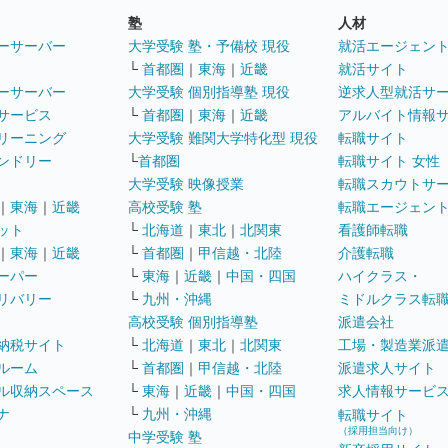
塾
人材
ーサーバー
大学受験 塾・予備校 現役
就活エージェン
└
首都圏
｜
東海
｜
近畿
就活サイト
ーサーバー
大学受験 個別指導塾 現役
逆求人型就活サ
サービス
└
首都圏
｜
東海
｜
近畿
アルバイト情報
リーニング
大学受験 難関大学特化型 現役
転職サイト
ンドリー
└
首都圏
転職サイト 女性
大学受験 映像授業
転職スカウトサ
｜
東海
｜
近畿
高校受験 塾
転職エージェン
ット
└
北海道
｜
東北
｜
北関東
看護師転職
｜
東海
｜
近畿
└
首都圏
｜
甲信越・北陸
介護転職
ーパー
└
東海
｜
近畿
｜
中国・四国
ハイクラス・
リバリー
└
九州・沖縄
ミドルクラス転
高校受験 個別指導塾
派遣会社
納税サイト
└
北海道
｜
東北
｜
北関東
工場・製造業派
ルーム
└
首都圏
｜
甲信越・北陸
派遣求人サイト
ル収納スペース
└
東海
｜
近畿
｜
中国・四国
求人情報サービ
ナ
└
九州・沖縄
転職サイト
（採用担当向け）
中学受験 塾