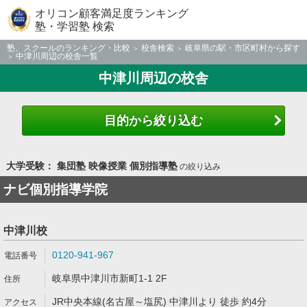
オリコン顧客満足度ランキング
塾・学習塾 検索
塾、スクールのランキング・比較
校舎検索
岐阜県の駅・市区町村から探す
中津川周辺の校舎一覧
中津川周辺の校舎
目的から絞り込む
大学受験： 集団塾 映像授業 個別指導塾
の絞り込み
ナビ個別指導学院
中津川校
0120-941-967
岐阜県中津川市新町1-1 2F
JR中央本線(名古屋～塩尻) 中津川より 徒歩 約4分