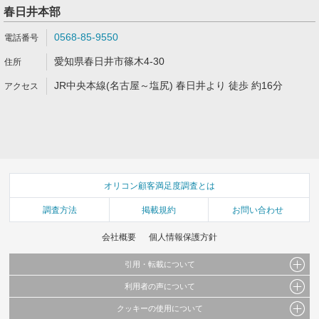
春日井本部
0568-85-9550
愛知県春日井市篠木4-30
JR中央本線(名古屋～塩尻) 春日井より 徒歩 約16分
オリコン顧客満足度調査とは
調査方法
掲載規約
お問い合わせ
会社概要
個人情報保護方針
引用・転載について
利用者の声について
当サイトで公開されている情報（文字、写真、イラスト、画像データ等）及びこれらの配
置・編集および構造などについての著作権は株式会社oricon MEに帰属しております。
クッキーの使用について
当サイトに掲載している内容はすべてサービスの利用者が提出された見解・感想です。
これらの情報を権利者の許可なく無断転載・複製などの二次利用を行うことは固く禁じて