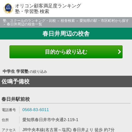
オリコン顧客満足度ランキング
塾・学習塾 検索
塾、スクールのランキング・比較
校舎検索
愛知県の駅・市区町村から探す
春日井周辺の校舎一覧
春日井周辺の校舎
目的から絞り込む
中学生 学習塾
の絞り込み
佐鳴予備校
春日井駅前校
0568-83-6011
愛知県春日井市中央通2-119-1
JR中央本線(名古屋～塩尻) 春日井より 徒歩 約7分