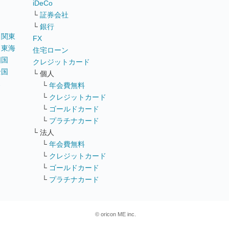
iDeCo
└
証券会社
└
銀行
｜
関東
FX
｜
東海
住宅ローン
四国
クレジットカード
全国
└ 個人
ス
└
年会費無料
└
クレジットカード
└
ゴールドカード
└
プラチナカード
└ 法人
└
年会費無料
└
クレジットカード
└
ゴールドカード
└
プラチナカード
© oricon ME inc.