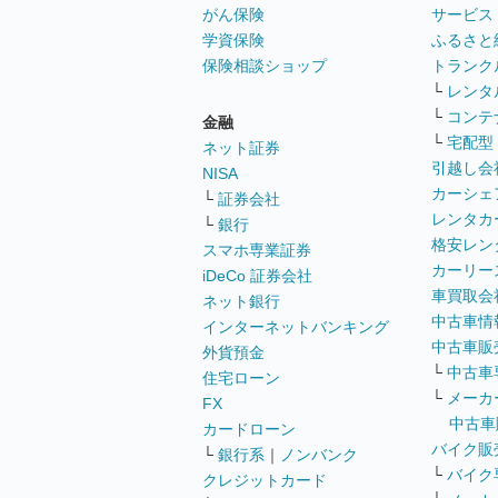
がん保険
サービス
学資保険
ふるさと
保険相談ショップ
トランク
└
レンタ
└
コンテ
金融
└
宅配型
ネット証券
引越し会
NISA
カーシェ
└
証券会社
レンタカ
└
銀行
格安レン
スマホ専業証券
カーリー
iDeCo 証券会社
車買取会
ネット銀行
中古車情
インターネットバンキング
中古車販
外貨預金
└
中古車
住宅ローン
└
メーカ
FX
中古車
カードローン
バイク販
└
銀行系
｜
ノンバンク
└
バイク
クレジットカード