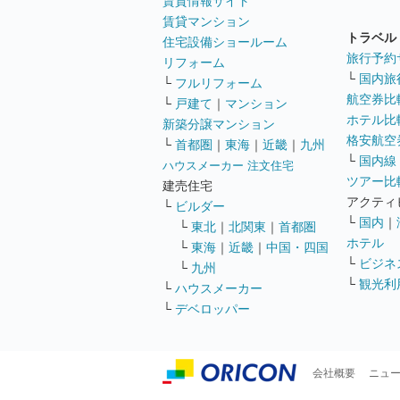
賃貸情報サイト
賃貸マンション
トラベル
住宅設備ショールーム
旅行予約
リフォーム
└
国内旅
└
フルリフォーム
航空券比
└
戸建て
｜
マンション
ホテル比
新築分譲マンション
格安航空券
└
首都圏
｜
東海
｜
近畿
｜
九州
└
国内線
ハウスメーカー 注文住宅
ツアー比
建売住宅
アクティ
└
ビルダー
└
国内
｜
└
東北
｜
北関東
｜
首都圏
ホテル
└
東海
｜
近畿
｜
中国・四国
└
ビジネ
└
九州
└
観光利
└
ハウスメーカー
└
デベロッパー
会社概要
ニュ