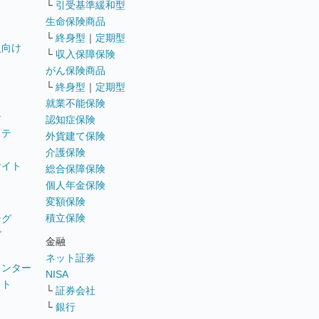
└
引受基準緩和型
生命保険商品
└
終身型
｜
定期型
員向け
└
収入保障保険
がん保険商品
└
終身型
｜
定期型
就業不能保険
テ
認知症保険
ステ
外貨建て保険
介護保険
サイト
総合保障保険
個人年金保険
変額保険
積立保険
ング
グ
金融
ネット証券
ウンター
NISA
イト
└
証券会社
リ
└
銀行