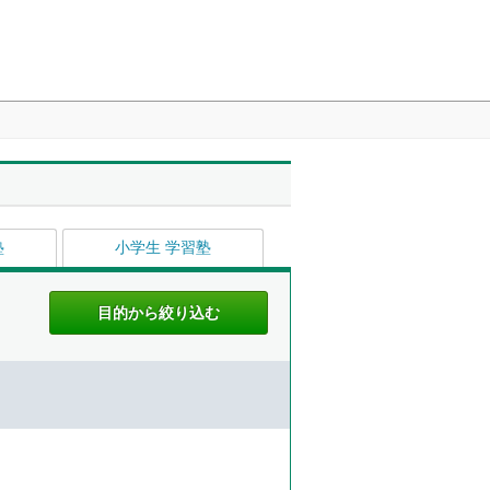
塾
小学生 学習塾