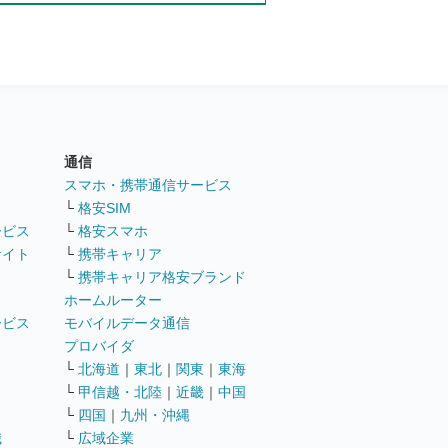
通信
ト
スマホ・携帯通信サービス
└
格安SIM
ービス
└
格安スマホ
サイト
└
携帯キャリア
└
携帯キャリア格安ブランド
ホームルーター
ービス
モバイルデータ通信
ト
プロバイダ
└
北海道
｜
東北
｜
関東
｜
東海
└
甲信越・北陸
｜
近畿
｜
中国
└
四国
｜
九州・沖縄
職
└
広域企業