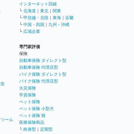
インターネット回線
遣
└
北海道
｜
東北
｜
関東
└
甲信越・北陸
｜
東海
｜
近畿
ス
└
中国・四国
｜
九州・沖縄
└
広域企業
専門家評価
ト
保険
自動車保険 ダイレクト型
自動車保険 代理店型
バイク保険 ダイレクト型
バイク保険 代理店型
広告
火災保険
学資保険
ペット保険
ペット保険 小型犬
ペット保険 猫
トツール
医療保険商品
└
終身型
｜
定期型