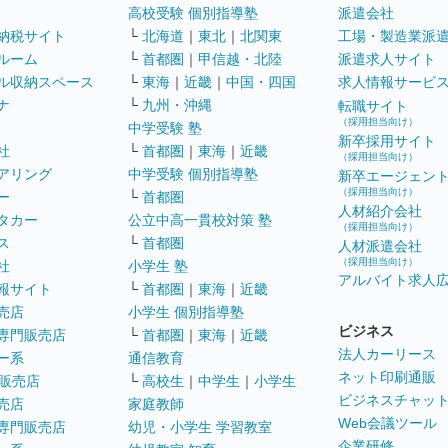
高校受験 個別指導塾
派遣会社
納税サイト
└
北海道
｜
東北
｜
北関東
工場・製造業派
ルーム
└
首都圏
｜
甲信越・北陸
派遣求人サイト
ル収納スペース
└
東海
｜
近畿
｜
中国・四国
求人情報サービ
ナ
└
九州・沖縄
転職サイト
（採用担当向け）
中学受験 塾
新卒採用サイト
社
└
首都圏
｜
東海
｜
近畿
（採用担当向け）
アリング
中学受験 個別指導塾
新卒エージェン
（採用担当向け）
ー
└
首都圏
人材紹介会社
タカー
公立中高一貫校対策 塾
（採用担当向け）
ス
└
首都圏
人材派遣会社
（採用担当向け）
社
小学生 塾
アルバイト求人
報サイト
└
首都圏
｜
東海
｜
近畿
売店
小学生 個別指導塾
ビジネス
専門販売店
└
首都圏
｜
東海
｜
近畿
法人カーリース
ー系
通信教育
ネット印刷通販
販売店
└
高校生
｜
中学生
｜
小学生
ビジネスチャッ
売店
家庭教師
Web会議ツール
専門販売店
幼児・小学生 学習教室
企業研修