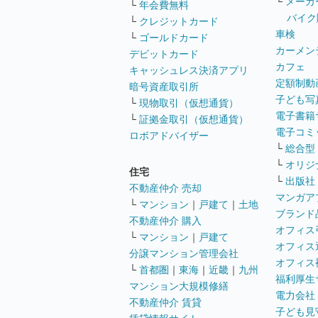
└
メーカ
└
年会費無料
バイク
└
クレジットカード
車検
└
ゴールドカード
カーメン
デビットカード
カフェ
キャッシュレス決済アプリ
定額制動
暗号資産取引所
子ども写
└
現物取引（仮想通貨）
電子書籍
└
証拠金取引（仮想通貨）
電子コミ
ロボアドバイザー
└
総合型
└
オリジ
住宅
└
出版社
不動産仲介 売却
マンガア
└
マンション
｜
戸建て
｜
土地
ブランド
不動産仲介 購入
オフィス
└
マンション
｜
戸建て
オフィス
分譲マンション管理会社
オフィス
└
首都圏
｜
東海
｜
近畿
｜
九州
福利厚生
マンション大規模修繕
電力会社
不動産仲介 賃貸
子ども見