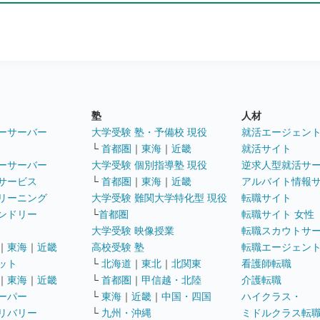
塾
人材
ーサーバー
大学受験 塾・予備校 現役
就活エージェン
└
首都圏
｜
東海
｜
近畿
就活サイト
ーサーバー
大学受験 個別指導塾 現役
逆求人型就活サ
サービス
└
首都圏
｜
東海
｜
近畿
アルバイト情報
リーニング
大学受験 難関大学特化型 現役
転職サイト
ンドリー
└
首都圏
転職サイト 女性
大学受験 映像授業
転職スカウトサ
｜
東海
｜
近畿
高校受験 塾
転職エージェン
ット
└
北海道
｜
東北
｜
北関東
看護師転職
｜
東海
｜
近畿
└
首都圏
｜
甲信越・北陸
介護転職
ーパー
└
東海
｜
近畿
｜
中国・四国
ハイクラス・
リバリー
└
九州・沖縄
ミドルクラス転