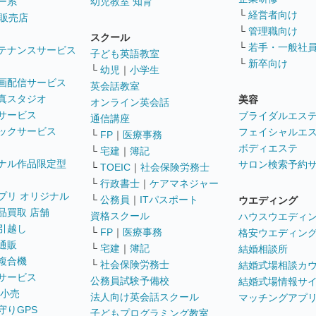
ー系
幼児教室 知育
└
経営者向け
販売店
└
管理職向け
スクール
└
若手・一般社
テナンスサービス
子ども英語教室
└
新卒向け
└
幼児
｜
小学生
画配信サービス
英会話教室
真スタジオ
美容
オンライン英会話
サービス
ブライダルエス
通信講座
ックサービス
フェイシャルエ
└
FP
｜
医療事務
ボディエステ
└
宅建
｜
簿記
ナル作品限定型
サロン検索予約
└
TOEIC
｜
社会保険労務士
└
行政書士
｜
ケアマネジャー
プリ オリジナル
└
公務員
｜
ITパスポート
ウエディング
品買取 店舗
資格スクール
ハウスウエディ
引越し
└
FP
｜
医療事務
格安ウエディン
通販
└
宅建
｜
簿記
結婚相談所
複合機
└
社会保険労務士
結婚式場相談カ
サービス
公務員試験予備校
結婚式場情報サ
 小売
法人向け英会話スクール
マッチングアプ
守りGPS
子どもプログラミング教室