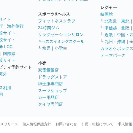
レジャー
スポーツ&ヘルス
映画館
サイト
フィットネスクラブ
└
北海道
｜
東北
行
｜
海外旅行
24時間ジム
└
甲信越・北陸
較サイト
リラクゼーションサロン
└
近畿
｜
中国・
較サイト
キッズスイミングスクール
└
九州・沖縄
｜
 LCC
└
幼児
｜
小学生
カラオケボック
｜
国際線
テーマパーク
較サイト
小売
ビティ予約サイト
家電量販店
海外
ドラッグストア
紳士服専門店
ス利用
スーツショップ
用
カー用品店
タイヤ専門店
ースリリース
個人情報保護方針
お問い合わせ
引用・転載について
求人情報