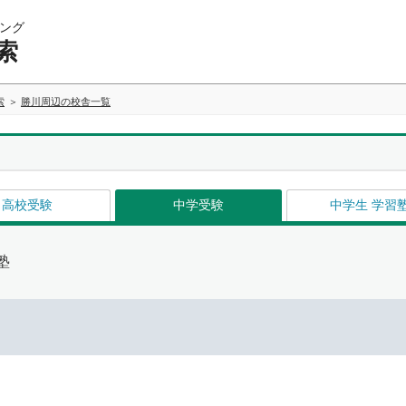
ング
索
索
勝川周辺の校舎一覧
高校受験
中学受験
中学生 学習
塾