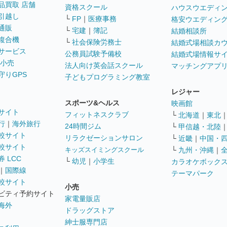
品買取 店舗
資格スクール
ハウスウエディ
引越し
└
FP
｜
医療事務
格安ウエディン
通販
└
宅建
｜
簿記
結婚相談所
複合機
└
社会保険労務士
結婚式場相談カ
サービス
公務員試験予備校
結婚式場情報サ
 小売
法人向け英会話スクール
マッチングアプ
守りGPS
子どもプログラミング教室
レジャー
スポーツ&ヘルス
映画館
サイト
フィットネスクラブ
└
北海道
｜
東北
行
｜
海外旅行
24時間ジム
└
甲信越・北陸
較サイト
リラクゼーションサロン
└
近畿
｜
中国・
較サイト
キッズスイミングスクール
└
九州・沖縄
｜
 LCC
└
幼児
｜
小学生
カラオケボック
｜
国際線
テーマパーク
較サイト
小売
ビティ予約サイト
家電量販店
海外
ドラッグストア
紳士服専門店