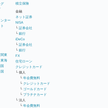
積立保険
ング
グ
金融
ネット証券
ウンター
NISA
イト
└
証券会社
リ
└
銀行
iDeCo
└
証券会社
└
銀行
｜
関東
FX
｜
東海
住宅ローン
四国
クレジットカード
全国
└ 個人
ス
└
年会費無料
└
クレジットカード
└
ゴールドカード
└
プラチナカード
└ 法人
└
年会費無料