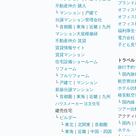
ブランド
不動産仲介 購入
オフィス
└
マンション
｜
戸建て
オフィス
分譲マンション管理会社
オフィス
└
首都圏
｜
東海
｜
近畿
｜
九州
福利厚生
マンション大規模修繕
電力会社
不動産仲介 賃貸
子ども見
賃貸情報サイト
賃貸マンション
トラベル
住宅設備ショールーム
旅行予約
リフォーム
└
国内旅
└
フルリフォーム
航空券比
└
戸建て
｜
マンション
ホテル比
新築分譲マンション
格安航空券
└
首都圏
｜
東海
｜
近畿
｜
九州
└
国内線
ハウスメーカー 注文住宅
ツアー比
建売住宅
アクティ
└
ビルダー
└
国内
｜
└
東北
｜
北関東
｜
首都圏
ホテル
└
東海
｜
近畿
｜
中国・四国