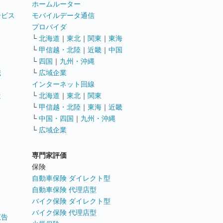
ホームルーター
ービス
モバイルデータ通信
ト
プロバイダ
└
北海道
｜
東北
｜
関東
｜
東海
└
甲信越・北陸
｜
近畿
｜
中国
└
四国
｜
九州・沖縄
職
└
広域企業
インターネット回線
遣
└
北海道
｜
東北
｜
関東
└
甲信越・北陸
｜
東海
｜
近畿
ス
└
中国・四国
｜
九州・沖縄
└
広域企業
専門家評価
ト
保険
自動車保険 ダイレクト型
自動車保険 代理店型
バイク保険 ダイレクト型
バイク保険 代理店型
広告