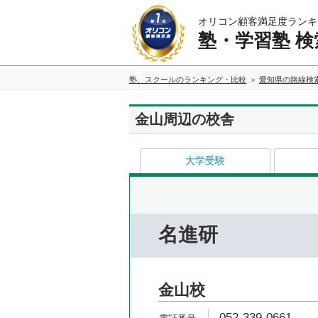
オリコン顧客満足度ランキ
塾・学習塾 検
塾、スクールのランキング・比較
愛知県の路線検
金山周辺の校舎
大学受験
名進研
金山校
052-339-0661