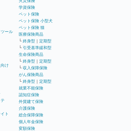
火災保険
学資保険
ペット保険
ペット保険 小型犬
ペット保険 猫
トツール
医療保険商品
└
終身型
｜
定期型
└
引受基準緩和型
生命保険商品
└
終身型
｜
定期型
員向け
└
収入保障保険
がん保険商品
└
終身型
｜
定期型
就業不能保険
テ
認知症保険
ステ
外貨建て保険
介護保険
サイト
総合保障保険
個人年金保険
変額保険