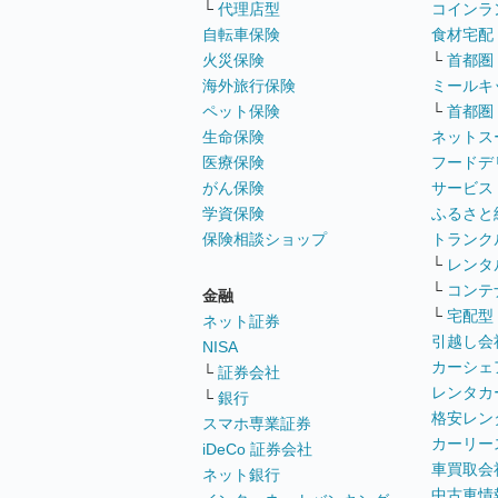
└
代理店型
コインラ
自転車保険
食材宅配
火災保険
└
首都圏
海外旅行保険
ミールキ
ペット保険
└
首都圏
生命保険
ネットス
医療保険
フードデ
がん保険
サービス
学資保険
ふるさと
保険相談ショップ
トランク
└
レンタ
└
コンテ
金融
└
宅配型
ネット証券
引越し会
NISA
カーシェ
└
証券会社
レンタカ
└
銀行
格安レン
スマホ専業証券
カーリー
iDeCo 証券会社
車買取会
ネット銀行
中古車情