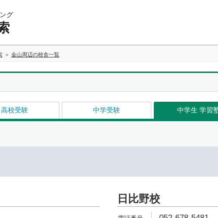
ング
索
索
金山周辺の校舎一覧
高校受験
中学受験
中学生 学習
日比野校
052-678-5481