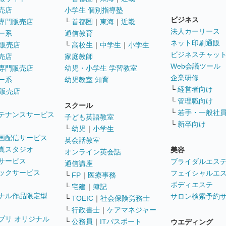
売店
小学生 個別指導塾
ビジネス
専門販売店
└
首都圏
｜
東海
｜
近畿
法人カーリース
ー系
通信教育
ネット印刷通販
販売店
└
高校生
｜
中学生
｜
小学生
ビジネスチャッ
売店
家庭教師
Web会議ツール
専門販売店
幼児・小学生 学習教室
企業研修
ー系
幼児教室 知育
└
経営者向け
販売店
└
管理職向け
スクール
└
若手・一般社
テナンスサービス
子ども英語教室
└
新卒向け
└
幼児
｜
小学生
画配信サービス
英会話教室
真スタジオ
美容
オンライン英会話
サービス
ブライダルエス
通信講座
ックサービス
フェイシャルエ
└
FP
｜
医療事務
ボディエステ
└
宅建
｜
簿記
ナル作品限定型
サロン検索予約
└
TOEIC
｜
社会保険労務士
└
行政書士
｜
ケアマネジャー
プリ オリジナル
└
公務員
｜
ITパスポート
ウエディング