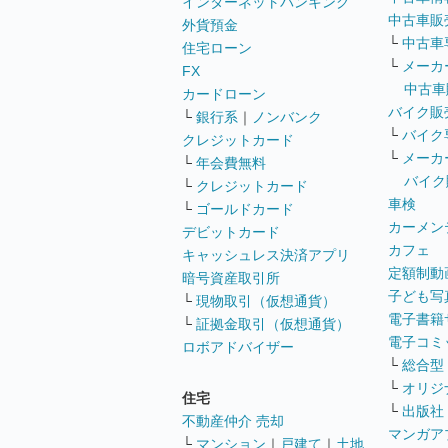
インターネットバンキング
中古車販
外貨預金
└
中古車
住宅ローン
└
メーカ
FX
中古車
カードローン
バイク販
└
銀行系
｜
ノンバンク
└
バイク
クレジットカード
└
メーカ
└
年会費無料
バイク
└
クレジットカード
車検
└
ゴールドカード
カーメン
デビットカード
カフェ
キャッシュレス決済アプリ
定額制動
暗号資産取引所
子ども写
└
現物取引（仮想通貨）
電子書籍
└
証拠金取引（仮想通貨）
電子コミ
ロボアドバイザー
└
総合型
└
オリジ
住宅
└
出版社
不動産仲介 売却
マンガア
└
マンション
｜
戸建て
｜
土地