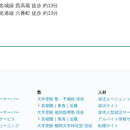
城線 西高蔵 徒歩 約13分
港線 六番町 徒歩 約13分
塾
人材
ーサーバー
大学受験 塾・予備校 現役
就活エージェン
└
首都圏
｜
東海
｜
近畿
就活サイト
ーサーバー
大学受験 個別指導塾 現役
逆求人型就活サ
サービス
└
首都圏
｜
東海
｜
近畿
アルバイト情報
リーニング
大学受験 難関大学特化型 現役
転職サイト