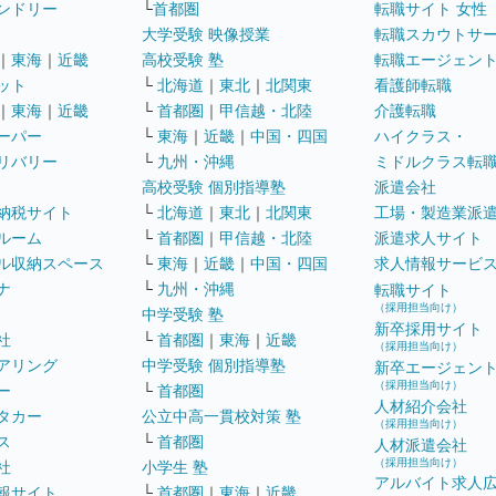
ンドリー
└
首都圏
転職サイト 女性
大学受験 映像授業
転職スカウトサ
｜
東海
｜
近畿
高校受験 塾
転職エージェン
ット
└
北海道
｜
東北
｜
北関東
看護師転職
｜
東海
｜
近畿
└
首都圏
｜
甲信越・北陸
介護転職
ーパー
└
東海
｜
近畿
｜
中国・四国
ハイクラス・
リバリー
└
九州・沖縄
ミドルクラス転
高校受験 個別指導塾
派遣会社
納税サイト
└
北海道
｜
東北
｜
北関東
工場・製造業派
ルーム
└
首都圏
｜
甲信越・北陸
派遣求人サイト
ル収納スペース
└
東海
｜
近畿
｜
中国・四国
求人情報サービ
ナ
└
九州・沖縄
転職サイト
（採用担当向け）
中学受験 塾
新卒採用サイト
社
└
首都圏
｜
東海
｜
近畿
（採用担当向け）
アリング
中学受験 個別指導塾
新卒エージェン
（採用担当向け）
ー
└
首都圏
人材紹介会社
タカー
公立中高一貫校対策 塾
（採用担当向け）
ス
└
首都圏
人材派遣会社
（採用担当向け）
社
小学生 塾
アルバイト求人
報サイト
└
首都圏
｜
東海
｜
近畿