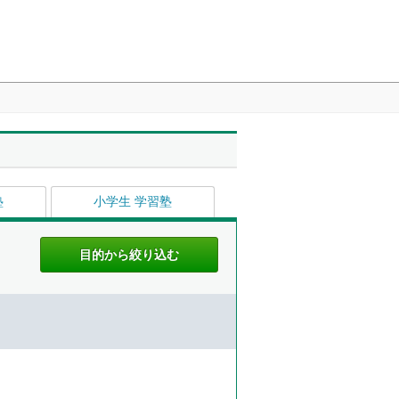
塾
小学生 学習塾