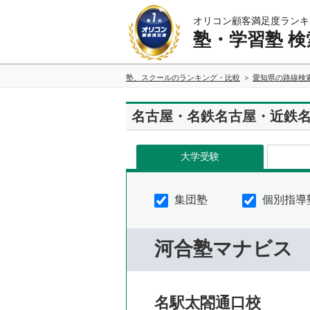
オリコン顧客満足度ランキ
塾・学習塾 検
塾、スクールのランキング・比較
愛知県の路線検
名古屋・名鉄名古屋・近鉄
大学受験
集団塾
個別指導
河合塾マナビス
名駅太閤通口校