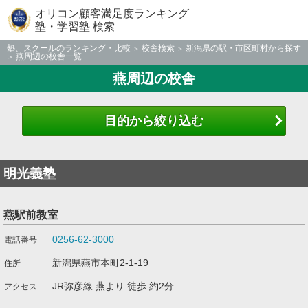
オリコン顧客満足度ランキング
塾・学習塾 検索
塾、スクールのランキング・比較
校舎検索
新潟県の駅・市区町村から探す
燕周辺の校舎一覧
燕周辺の校舎
目的から絞り込む
明光義塾
燕駅前教室
0256-62-3000
新潟県燕市本町2-1-19
JR弥彦線 燕より 徒歩 約2分